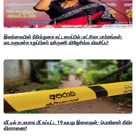
இலங்கையின் நீதித்துறை கட்டமைப்பில் புரட்சிகர மாற்றங்கள்:
நாடாளுமன்ற உறுப்பினர் ஹிருணி விஜேசிங்க விவரிப்பு!
வீட்டில் சடலமாக மீட்கப்பட்ட 19 வயது இளைஞன்- பொலிஸார் தீவிர
விசாரணை!