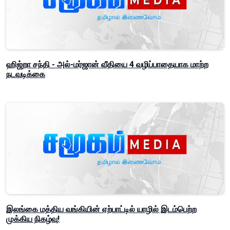
ஹிஜ்றா சந்தி - அல்-மர்ஜான் வீதியை 4 வழிப்பாதையாக மாற்ற
நடவடிக்கை
இலங்கை மத்திய வங்கியின் ஏற்பாட்டில் யாழில் இடம்பெற்ற
முக்கிய நிகழ்வு!