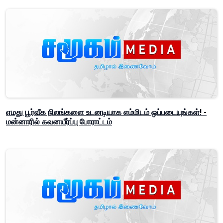
எமது பூர்வீக நிலங்களை உடனடியாக எம்மிடம் ஒப்படையுங்கள்! -
மன்னாரில் கவனயீர்ப்பு போராட்டம்