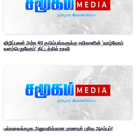
விழிப்புலன் அற்ற 40 குடும்பங்களுக்கு ரவிகரனின் ‘வாழ்வோம்
வளம்பெறுவோம்’ திட்டத்தில் உதவி
பல்கலைக்கழக அனுமதிக்கான மாணவர் பதிவு ஆரம்பம்!