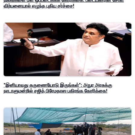
நிலங்களை மீள ஒப்படைக்கக் கோரிக்கை: படையினரின் சோள
விற்பனையால் எழுந்த புதிய சர்ச்சை!
"இனியாவது கருணையோடு இருங்கள்": அநுர அரசுக்கு
நாடாளுமன்றில் சஜித் பிரேமதாஸ பகிரங்க கோரிக்கை!