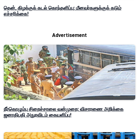
தென், கிழக்குக் கடல் கொந்தளிப்பு: மீனவர்களுக்குக் கடும்
எச்சரிக்கை!
Advertisement
நீர்கொழும்பு சிறைச்சாலை வன்முறை: விசாரணை அறிக்கை
ஜனாதிபதி அநுரவிடம் கையளிப்பு!