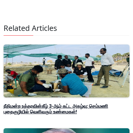
Related Articles
நீதிமன்ற உத்தரவின்கீழ் 3-ஆம் கட்ட அகழ்வு: செம்மணி
புதைகுழியில் வெளிவரும் உண்மைகள்!