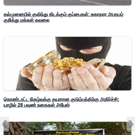
கல்முனையில் குவிந்து கிடக்கும் குப்பைகள்; சுகாதார அபாயம்
குறித்து மக்கள் கவலை
கொண்டாட்ட நிகழ்வுக்கு தயாரான குடும்பத்திற்கு அதிர்ச்சி;
யாழில் 28 பவுண் நகைகள் அபேஸ்