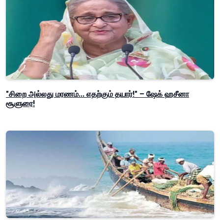
"சிறை அல்லது மரணம்... எதற்கும் தயார்!" – ஷேக் ஹசீனா
சூளுரை!