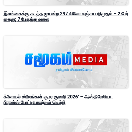
இலங்கைக்கு கடத்த முயன்ற 297 கிலோ கஞ்சா பறிமுதல் – 2 பேர்
கைது; 7 பேருக்கு வலை
க்ளோபல் ஸ்ரீலங்கன் குமர குமாரி 2026’ – ஆஸ்திரேலியா,
பிரான்ஸ் போட்டியாளர்கள் வெற்றி