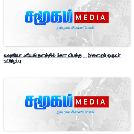
வவுனியா புளியங்குளத்தில் கோர விபத்து – இளைஞர் ஒருவர்
உயிரிழப்பு