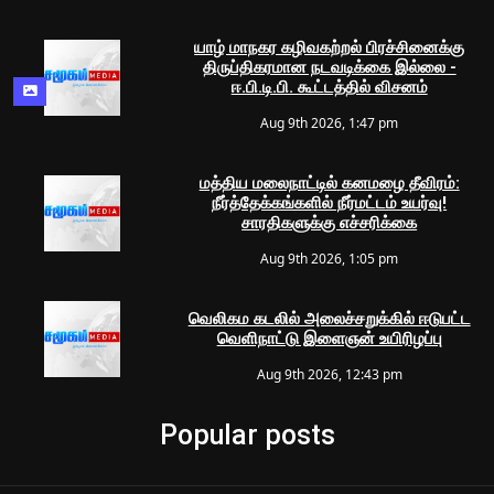
யாழ் மாநகர கழிவகற்றல் பிரச்சினைக்கு
திருப்திகரமான நடவடிக்கை இல்லை -
ஈ.பி.டி.பி. கூட்டத்தில் விசனம்
Aug 9th 2026, 1:47 pm
மத்திய மலைநாட்டில் கனமழை தீவிரம்:
நீர்த்தேக்கங்களில் நீர்மட்டம் உயர்வு!
சாரதிகளுக்கு எச்சரிக்கை
Aug 9th 2026, 1:05 pm
வெலிகம கடலில் அலைச்சறுக்கில் ஈடுபட்ட
வெளிநாட்டு இளைஞன் உயிரிழப்பு
Aug 9th 2026, 12:43 pm
Popular posts