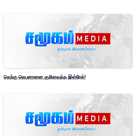
தெற்கு லெபனானை குறிவைத்த இஸ்ரேல்!