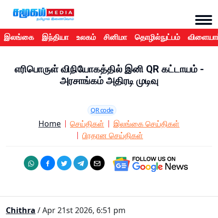
இலங்கை
இந்தியா
உலகம்
சினிமா
தொழில்நுட்பம்
விளையாட
எரிபொருள் விநியோகத்தில் இனி QR கட்டாயம் -
அரசாங்கம் அதிரடி முடிவு
QR code
Home
செய்திகள்
இலங்கை செய்திகள்
பிரதான செய்திகள்
Chithra
/ Apr 21st 2026, 6:51 pm