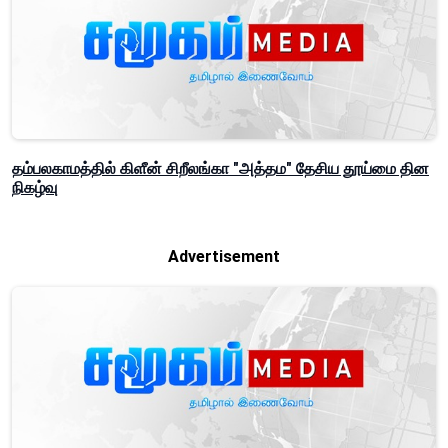
தம்பலகாமத்தில் கிளீன் சிறீலங்கா "அத்தம" தேசிய தூய்மை தின
நிகழ்வு
Advertisement