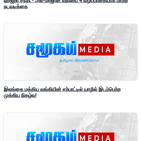
ஹிஜ்றா சந்தி - அல்-மர்ஜான் வீதியை 4 வழிப்பாதையாக மாற்ற
நடவடிக்கை
இலங்கை மத்திய வங்கியின் ஏற்பாட்டில் யாழில் இடம்பெற்ற
முக்கிய நிகழ்வு!