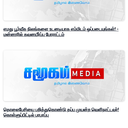
எமது பூர்வீக நிலங்களை உடனடியாக எம்மிடம் ஒப்படையுங்கள்! -
மன்னாரில் கவனயீர்ப்பு போராட்டம்
தொலைபேசியை பறித்துகொண்டு தப்ப முயன்ற வெளிநாட்டவர்!
கொள்ளுப்பிட்டில் பரபரப்பு