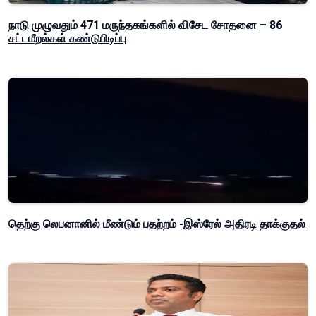
நாடு முழுவதும் 471 மருந்தகங்களில் விசேட சோதனை – 86
சட்டமீறல்கள் கண்டுபிடிப்பு
தெற்கு லெபனானில் மீண்டும் பதற்றம் -இஸ்ரேல் அதிரடி தாக்குதல்