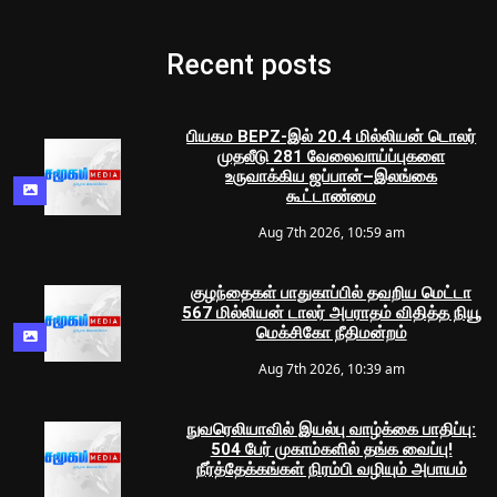
Recent posts
பியகம BEPZ-இல் 20.4 மில்லியன் டொலர்
முதலீடு 281 வேலைவாய்ப்புகளை
உருவாக்கிய ஜப்பான்–இலங்கை
கூட்டாண்மை
Aug 7th 2026, 10:59 am
குழந்தைகள் பாதுகாப்பில் தவறிய மெட்டா
567 மில்லியன் டாலர் அபராதம் விதித்த நியூ
மெக்சிகோ நீதிமன்றம்
Aug 7th 2026, 10:39 am
நுவரெலியாவில் இயல்பு வாழ்க்கை பாதிப்பு:
504 பேர் முகாம்களில் தங்க வைப்பு!
நீர்த்தேக்கங்கள் நிரம்பி வழியும் அபாயம்