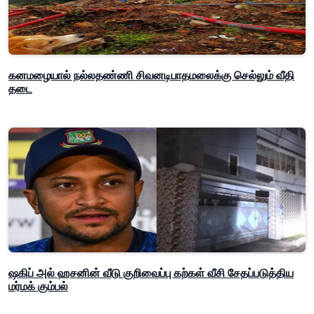
கனமழையால் நல்லதண்ணி சிவனடிபாதமலைக்கு செல்லும் வீதி
தடை
ஷகிப் அல் ஹசனின் வீடு குறிவைப்பு கற்கள் வீசி சேதப்படுத்திய
மர்மக் கும்பல்