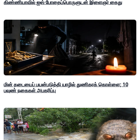
கிண்ணியாவில் ஐஸ் போதைப்பொருளுடன் இளைஞர் கைது
மின் தடையைப் பயன்படுத்தி யாழில் துணிகரக் கொள்ளை; 10
பவுண் நகைகள் அபகரிப்பு