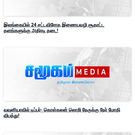
இலங்கையில் 24 சட்டவிரோத இணையவழி சூதாட்ட
தளங்களுக்கு அதிரடி தடை!
வவுனியாவில் டிப்பர்- கொள்கலன் லொறி நேருக்கு நேர் மோதி
விபத்து!