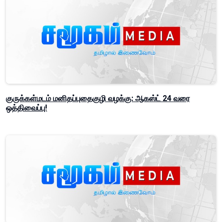
குருக்கள்மடம் மனிதப்புதைகுழி வழக்கு: ஆகஸ்ட் 24 வரை
ஒத்திவைப்பு!