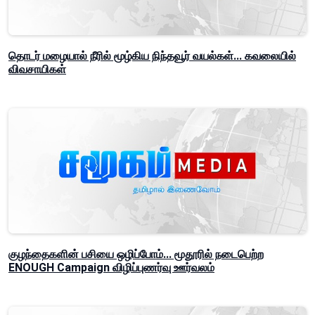
தொடர் மழையால் நீரில் மூழ்கிய நிந்தவூர் வயல்கள்... கவலையில்
விவசாயிகள்
குழந்தைகளின் பசியை ஒழிப்போம்... மூதூரில் நடைபெற்ற
ENOUGH Campaign விழிப்புணர்வு ஊர்வலம்