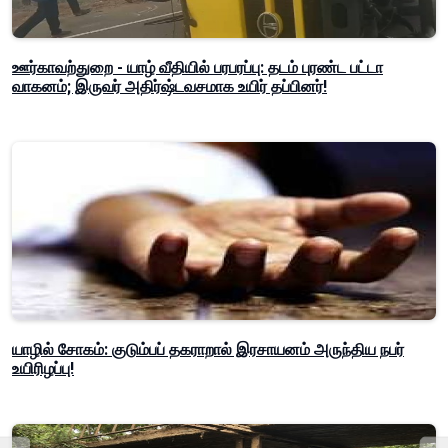
ஊர்காவற்துறை - யாழ் வீதியில் பரபரப்பு: தடம் புரண்ட பட்டா
வாகனம்; இருவர் அதிர்ஷ்டவசமாக உயிர் தப்பினர்!
யாழில் சோகம்: குடும்பப் தகராறால் இரசாயனம் அருந்திய நபர்
உயிரிழப்பு!