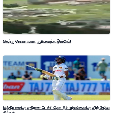
தெற்கு லெபனானை குறிவைத்த இஸ்ரேல்!
இந்தியாவுக்கு எதிரான டெஸ்ட் தொடரில் இலங்கைக்கு வீரர் தேர்வு
சிக்கல்