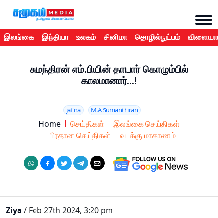
இலங்கை
இந்தியா
உலகம்
சினிமா
தொழில்நுட்பம்
விளையாட
சுமந்திரன் எம்.பியின் தாயார் கொழும்பில்
காலமானார்...!
jaffna
M.A Sumanthiran
Home
செய்திகள்
இலங்கை செய்திகள்
பிரதான செய்திகள்
வடக்கு மாகாணம்
Ziya
/ Feb 27th 2024, 3:20 pm