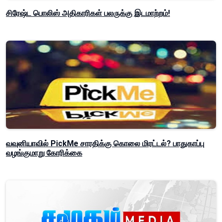
சிரேஷ்ட பொலிஸ் அதிகாரிகள் பலருக்கு இடமாற்றம்!
வவுனியாவில் PickMe சாரதிக்கு கொலை மிரட்டல்? பாதுகாப்பு
வழங்குமாறு கோரிக்கை