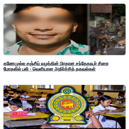
கணேமுல்ல சஞ்சீவ் வழக்கின் பிரதான சந்தேகநபர் சிறை
மோதலில் பலி - வெளியான அதிர்ச்சித் தகவல்கள்