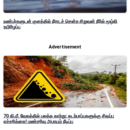
நண்பர்களுடன் குளத்தில் நீராடச் சென்ற சிறுவன் நீரில் மூழ்கி
உயிரிழப்பு
Advertisement
70 கி.மீ. வேகத்தில் பலத்த காற்று; கடற்பரப்புகளுக்கு சிவப்பு
எச்சரிக்கை! மண்சரிவு அபாயம் நீடிப்பு