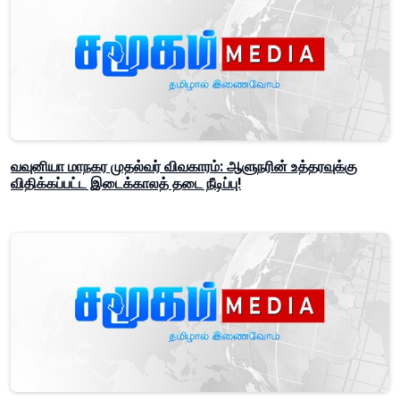
வவுனியா மாநகர முதல்வர் விவகாரம்: ஆளுநரின் உத்தரவுக்கு
விதிக்கப்பட்ட இடைக்காலத் தடை நீடிப்பு!