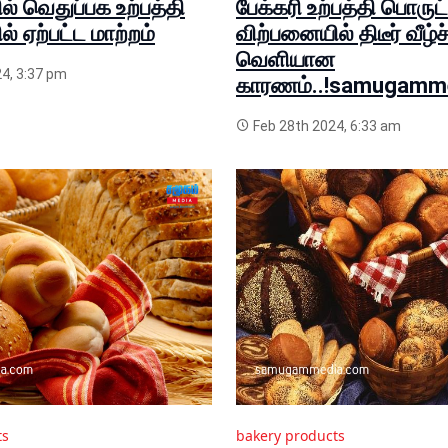
் வெதுப்பக உற்பத்தி
பேக்கரி உற்பத்தி பொருட
் ஏற்பட்ட மாற்றம்
விற்பனையில் திடீர் வீழ்ச்
வெளியான
4, 3:37 pm
காரணம்..!samugamm
Feb 28th 2024, 6:33 am
ts
bakery products