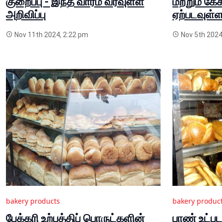
குறைப்பு - இந்த வாரம் வரவுள்ள
மற்றும் கே
அறிவிப்பு
ஏற்படவுள்ள
Nov 11th 2024, 2:22 pm
Nov 5th 2024
bakery products
bakery produc
பேக்கரி உற்பத்திப் பொருட்களின்
பாண் உட்ப