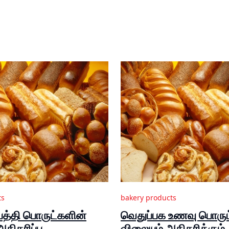
ts
bakery products
்பத்தி பொருட்களின்
வெதுப்பக உணவு பொருட
திகரிப்பு
விலையும் அதிகரிக்கும்