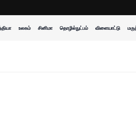
்தியா
உலகம்
சினிமா
தொழில்நுட்பம்
விளையாட்டு
மருத