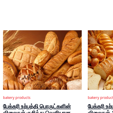
bakery products
bakery produc
பேக்கரி உற்பத்தி பொருட்களின்
பேக்கரி உற
விலைகள் குறித்து வெளியான
விலைகள் அ