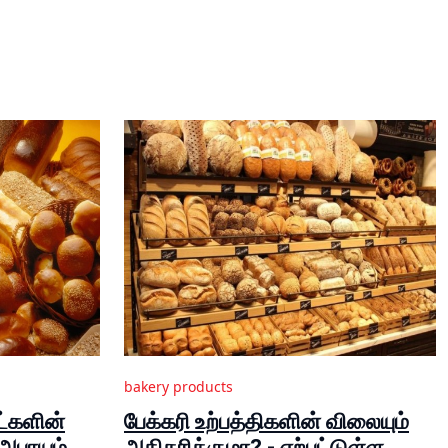
bakery products
்களின்
பேக்கரி உற்பத்திகளின் விலையும்
 அபாயம்
அதிகரிக்குமா? - ஏற்பட்டுள்ள