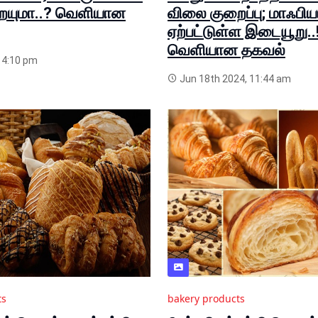
ையுமா..? வெளியான
விலை குறைப்பு; மாஃபி
ஏற்பட்டுள்ள இடையூறு..
வெளியான தகவல்
, 4:10 pm
Jun 18th 2024, 11:44 am
ts
bakery products