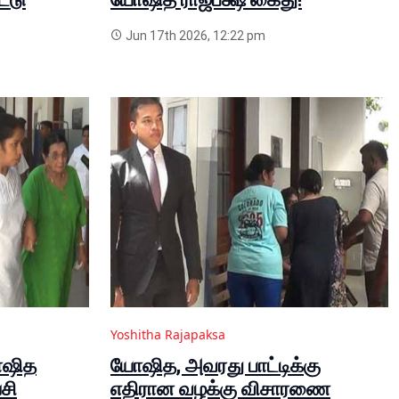
Jun 17th 2026, 12:22 pm
Yoshitha Rajapaksa
ோஷித
யோஷித, அவரது பாட்டிக்கு
்சி
எதிரான வழக்கு விசாரணை