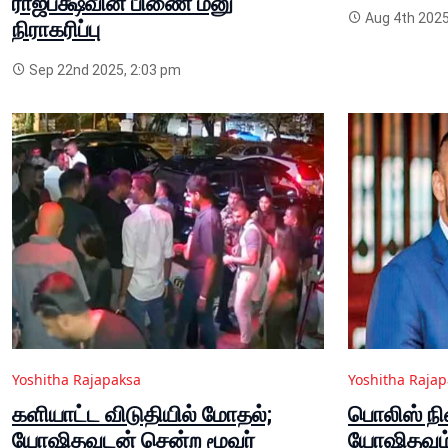
ராஜபக்ஷவின் பிணை மனு
Aug 4th 2025
நிராகரிப்பு
Sep 22nd 2025, 2:03 pm
Yoshitha Rajapaksa
Yoshitha Raja
களியாட்ட விடுதியில் மோதல்;
பொலிஸ் ந
யோஷிதவுடன் சென்ற மூவர்
யோஷிதவும்