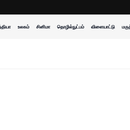
்தியா
உலகம்
சினிமா
தொழில்நுட்பம்
விளையாட்டு
மருத