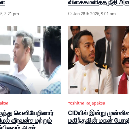
ள்
விளக்கமளித்த நீதி அம
5, 3:21 pm
Jan 28th 2025, 9:01 am
paksa
Yoshitha Rajapaksa
ருந்து வௌியேறினார்
CIDயில் இன்று முன்னி
ல் வீரவன்ச மற்றும்
மகிந்தவின் மகன் யோஷி
்பிலவும் ஆஜர்