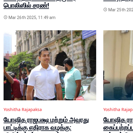
பொலிஸில் சரண்!
Mar 25th 202
Mar 26th 2025, 11:49 am
Yoshitha Rajapaksa
Yoshitha Raja
யோஷித ராஜபக்ஷ மற்றும் அவரது
யோஷித ராஜ
பாட்டிக்கு எதிராக வழக்கு:
கைப்பற்றப்