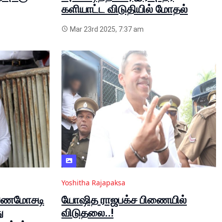
களியாட்ட விடுதியில் மோதல்
Mar 23rd 2025, 7:37 am
Yoshitha Rajapaksa
 பணமோசடி
யோஷித ராஜபக்ச பிணையில்
ு
விடுதலை..!