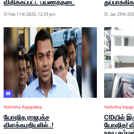
விதிக்கப்பட்ட பயணத்தடை
துப்பாக்கிக
Feb 11th 2025, 12:29 pm
Jan 29th 202
Yoshitha Rajapaksa
Yoshitha Raja
யோஷித ராஜபக்ச
CIDயில் இ
விளக்கமறியலில்..!
யோஷித! விம
உதய கம்மன