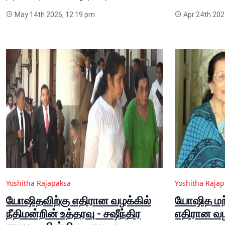
May 14th 2026, 12:19 pm
Apr 24th 202
Yoshitha Rajapaksa
Yoshitha Raja
யோஷிதவிற்கு எதிரான வழக்கில்
யோஷித மற்ற
நீதிமன்றின் உத்தரவு - சஷீந்திர
எதிரான வழ