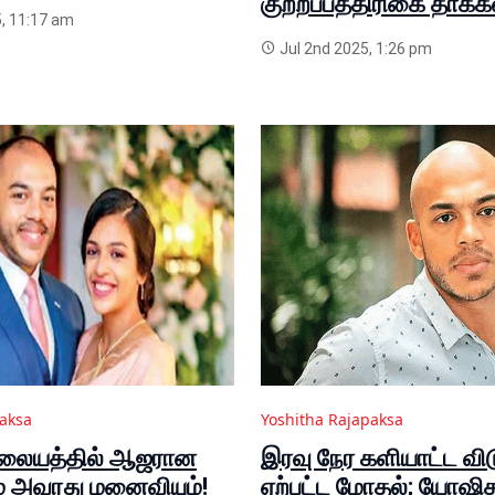
குற்றப்பத்திரிகை தாக்கல
, 11:17 am
Jul 2nd 2025, 1:26 pm
paksa
Yoshitha Rajapaksa
ிலையத்தில் ஆஜரான
இரவு நேர களியாட்ட விட
 அவரது மனைவியும்!
ஏற்பட்ட மோதல்; யோஷித