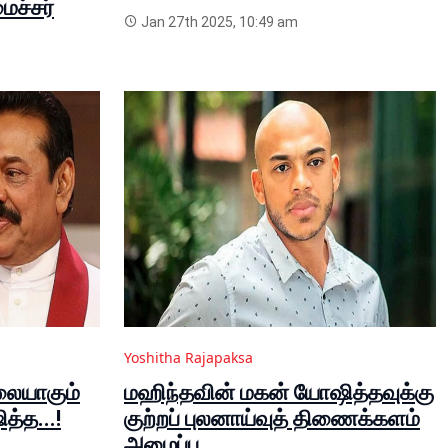
ைச்சர்
Jan 27th 2025, 10:49 am
Yoshitha Rajapaksa
லையாகும்
மஹிந்தவின் மகன் யோஷித்தவுக்கு
த்த...!
குற்றப் புலனாய்வுத் திணைக்களம்
அழைப்பு