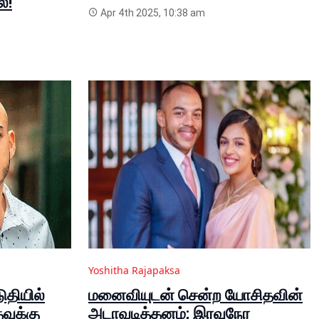
்!
Apr 4th 2025, 10:38 am
Yoshitha Rajapaksa
ுதியில்
மனைவியுடன் சென்ற யோசிதவின்
வுக்கு
அடாவடித்தனம்; இரவுநேர