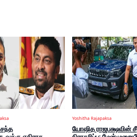
paksa
Yoshitha Rajapaksa
சந்த
யோஷித ராஜபக்ஷவின் சீ
வுக்கு எதிராக
நிராகரிப்பு: மேன்முறையீ