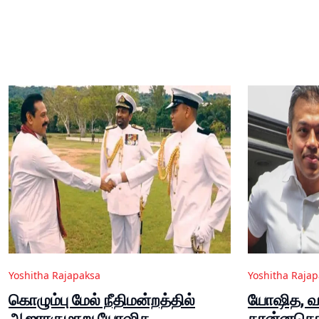
Yoshitha Rajapaksa
Yoshitha Raja
கொழும்பு மேல் நீதிமன்றத்தில்
யோஷித, வ
ஆஜராகுமாறு யோஷித,
கரன்னகொட