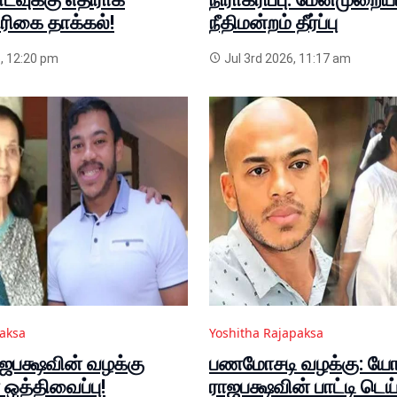
திரிகை தாக்கல்!
நீதிமன்றம் தீர்ப்பு
, 12:20 pm
Jul 3rd 2026, 11:17 am
paksa
Yoshitha Rajapaksa
பக்ஷவின் வழக்கு
பணமோசடி வழக்கு: ய
த்திவைப்பு!
ராஜபக்ஷவின் பாட்டி டெய