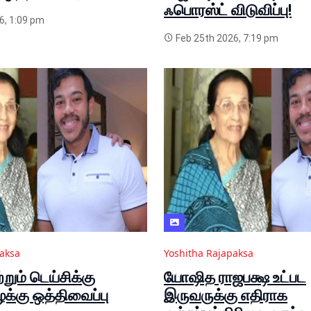
ஃபொரஸ்ட் விடுவிப்பு!
6, 1:09 pm
Feb 25th 2026, 7:19 pm
paksa
Yoshitha Rajapaksa
ும் டெய்சிக்கு
யோஷித ராஜபக்ஷ உட்பட
க்கு ஒத்திவைப்பு
இருவருக்கு எதிராக