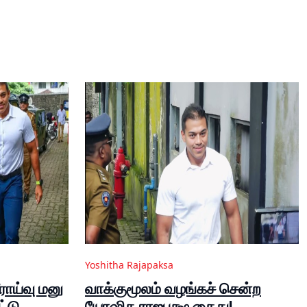
Yoshitha Rajapaksa
ராய்வு மனு
வாக்குமூலம் வழங்கச் சென்ற
ட்டு
யோஷித ராஜபக்ஷ கைது!