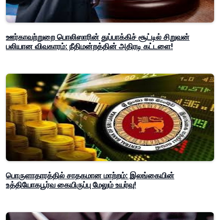
ஊர்காவற்றுறை பொலிஸாரின் துப்பாக்கிச் சூட்டில் சிறுவன்
பலியான விவகாரம்: நீதிமன்றத்தின் அதிரடி கட்டளை!
பொருளாதாரத்தில் சாதகமான மாற்றம்: இலங்கையின்
உத்தியோகபூர்வ கையிருப்பு மேலும் உயர்வு!