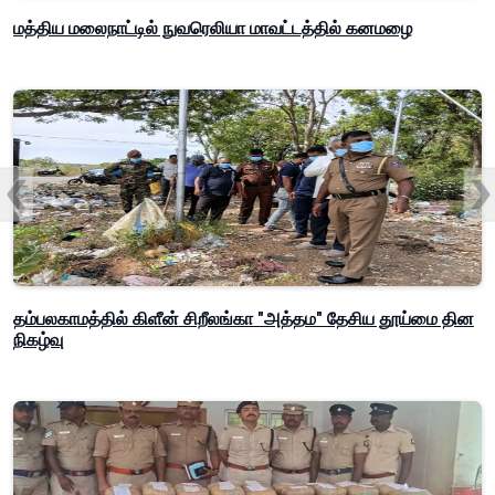
மத்திய மலைநாட்டில் நுவரெலியா மாவட்டத்தில் கனமழை
தம்பலகாமத்தில் கிளீன் சிறீலங்கா "அத்தம" தேசிய தூய்மை தின
நிகழ்வு