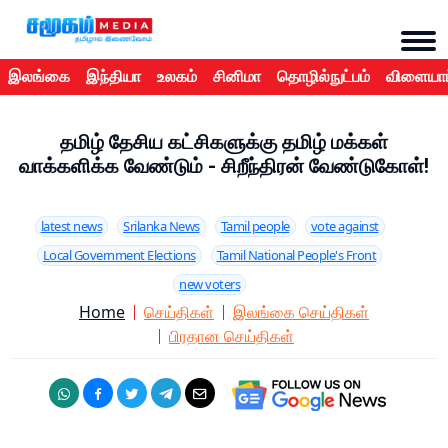
இலங்கை
இந்தியா
உலகம்
சினிமா
தொழில்நுட்பம்
விளையாட
தமிழ் தேசிய கட்சிகளுக்கு தமிழ் மக்கள்
வாக்களிக்க வேண்டும் - சிறீந்திரன் வேண்டுகோள்!
latest news
Srilanka News
Tamil people
vote against
Local Government Elections
Tamil National People's Front
new voters
Home
செய்திகள்
இலங்கை செய்திகள்
பிரதான செய்திகள்