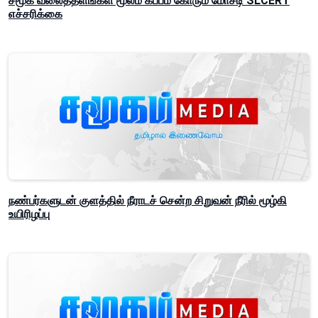
சமூக வலைத்தளங்கள் மூலம் கப்பம் கோரும் மோசடி SLCERT
எச்சரிக்கை
நண்பர்களுடன் குளத்தில் நீராடச் சென்ற சிறுவன் நீரில் மூழ்கி
உயிரிழப்பு