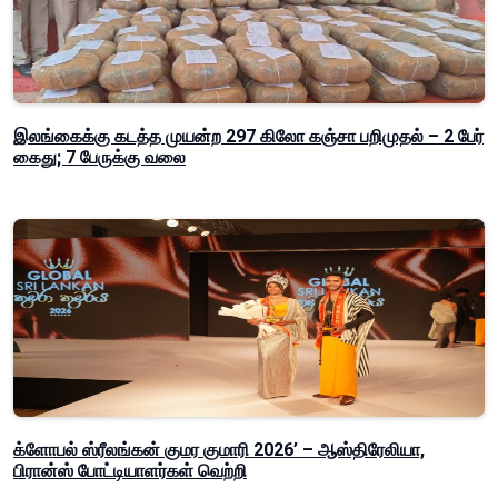
இலங்கைக்கு கடத்த முயன்ற 297 கிலோ கஞ்சா பறிமுதல் – 2 பேர்
கைது; 7 பேருக்கு வலை
க்ளோபல் ஸ்ரீலங்கன் குமர குமாரி 2026’ – ஆஸ்திரேலியா,
பிரான்ஸ் போட்டியாளர்கள் வெற்றி