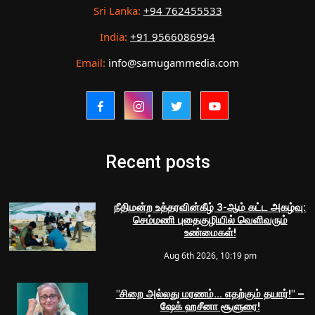
Sri Lanka:
+94 762455533
India:
+91 9566086994
Email:
info@samugammedia.com
Recent posts
நீதிமன்ற உத்தரவின்கீழ் 3-ஆம் கட்ட அகழ்வு:
செம்மணி புதைகுழியில் வெளிவரும்
உண்மைகள்!
Aug 6th 2026, 10:19 pm
"சிறை அல்லது மரணம்... எதற்கும் தயார்!" –
ஷேக் ஹசீனா சூளுரை!