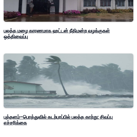
பலத்த மழை காரணமாக ஹட்டன் நீதிமன்ற வழக்குகள்
ஒத்திவைப்பு
புத்தளம்–பொத்துவில் கடற்பரப்பில் பலத்த காற்று; சிவப்பு
எச்சரிக்கை