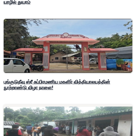
யாழில் துயரம்
புங்குடுதீவு ஸ்ரீ சுப்பிரமணிய மகளிர் வித்தியாலயத்தின்
நூற்றாண்டு விழா நாளை!