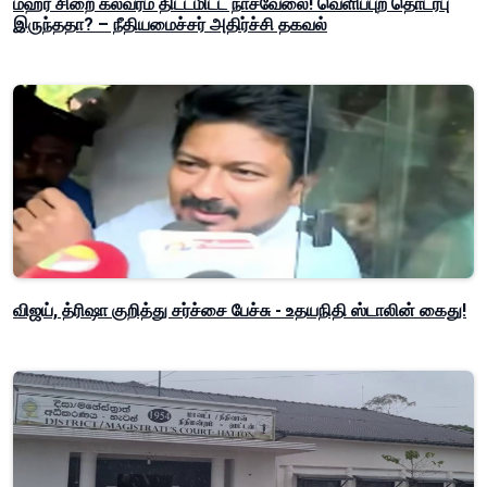
மஹர சிறை கலவரம் திட்டமிட்ட நாசவேலை! வெளிப்புற தொடர்பு
இருந்ததா? – நீதியமைச்சர் அதிர்ச்சி தகவல்
விஜய், த்ரிஷா குறித்து சர்ச்சை பேச்சு - உதயநிதி ஸ்டாலின் கைது!