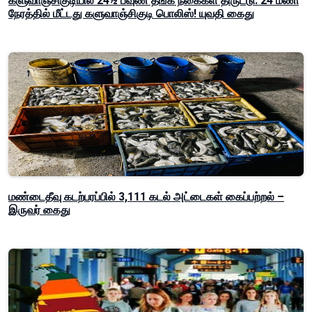
களுவாஞ்சிகுடியில் 24½ பவுண் தங்க நகைகள் திருட்டு: 24 மணி
நேரத்தில் மீட்டது களுவாஞ்சிகுடி பொலிஸ்! யுவதி கைது
மண்டைதீவு கடற்பரப்பில் 3,111 கடல் அட்டைகள் கைப்பற்றல் –
இருவர் கைது