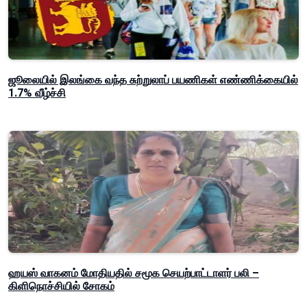
ஜூலையில் இலங்கை வந்த சுற்றுலாப் பயணிகள் எண்ணிக்கையில்
1.7% வீழ்ச்சி
ஹயஸ் வாகனம் மோதியதில் சமூக செயற்பாட்டாளர் பலி –
கிளிநொச்சியில் சோகம்