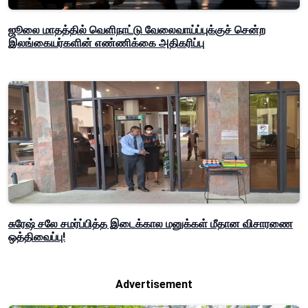
ஜூலை மாதத்தில் வெளிநாட்டு வேலைவாய்ப்புக்குச் சென்ற
இலங்கையர்களின் எண்ணிக்கை அதிகரிப்பு
சுரேஷ் சலே சமர்ப்பித்த இடைக்கால மனுக்கள் மீதான விசாரணை
ஒத்திவைப்பு!
Advertisement