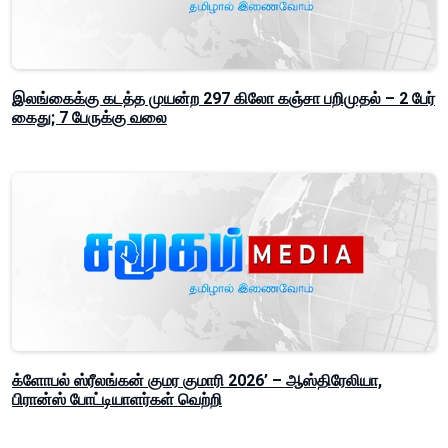
இலங்கைக்கு கடத்த முயன்ற 297 கிலோ கஞ்சா பறிமுதல் – 2 பேர்
கைது; 7 பேருக்கு வலை
க்ளோபல் ஸ்ரீலங்கன் குமர குமாரி 2026’ – ஆஸ்திரேலியா,
பிரான்ஸ் போட்டியாளர்கள் வெற்றி