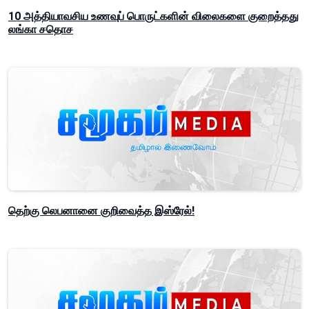
10 அத்தியாவசிய உணவுப் பொருட்களின் விலைகளை குறைத்தது
லங்கா சதொச
தெற்கு லெபனானை குறிவைத்த இஸ்ரேல்!