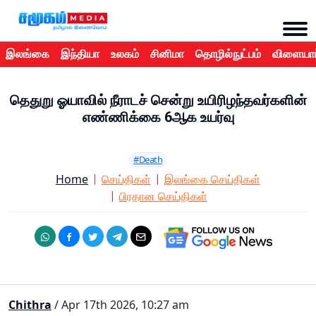
இலங்கை
இந்தியா
உலகம்
சினிமா
தொழில்நுட்பம்
விளையாட
தெதுறு ஓயாவில் நீராடச் சென்று உயிரிழந்தவர்களின்
எண்ணிக்கை 6ஆக உயர்வு
#Death
Home
செய்திகள்
இலங்கை செய்திகள்
பிரதான செய்திகள்
Chithra
/ Apr 17th 2026, 10:27 am