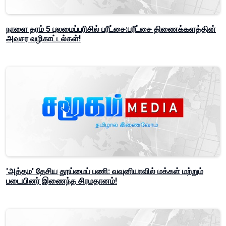
நாளை தரம் 5 புலமைப்பரிசில் பரீட்சை:பரீட்சை திணைக்களத்தின்
அவசர வழிகாட்டல்கள்!
'அத்தம' தேசிய தூய்மைப் பணி: வவுனியாவில் மக்கள் மற்றும்
படையினர் இணைந்த சிரமதானம்!