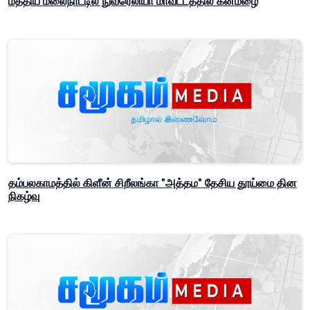
மத்திய மலைநாட்டில் நுவரெலியா மாவட்டத்தில் கனமழை
தம்பலகாமத்தில் கிளீன் சிறீலங்கா "அத்தம" தேசிய தூய்மை தின
நிகழ்வு