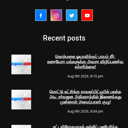
Recent posts
கொத்மலை ஓயாவிற்குப் பாயும் நீர்:
கரையோர மக்களுக்கு அவசர விழிப்புணர்வு
எச்சரிக்கை!
Aug 9th 2026, 8:10 pm
மொட்டு கட்சிக்கு நாவலப்பிட்டியில் பலத்த
அடி: சர்வஜன அதிகாரத்தில் இணைந்தது
முன்னாள் அமைப்பாளர் குழு!
Aug 9th 2026, 8:04 pm
சட்டவிரோதமாகத் தங்கிப் பணிபுரிந்த