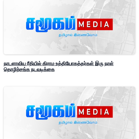
நாடளாவிய ரீதியில் கிராம உத்தியோகத்தர்கள் இரு நாள்
தொழிற்சங்க நடவடிக்கை