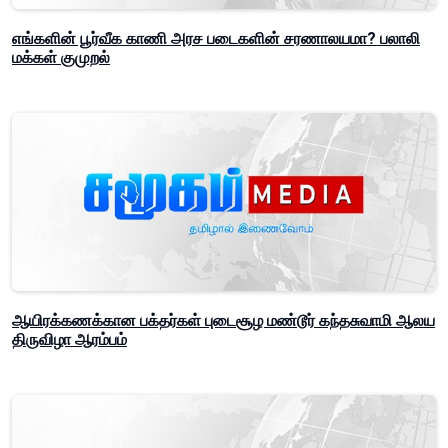
எங்களின் பூர்வீக காணி அரச படைகளின் சரணாலயமா? பலாலி
மக்கள் குமுறல்
ஆயிரக்கணக்கான பக்தர்கள் புடைசூழ மண்டூர் கந்தசுவாமி ஆலய
திருவிழா ஆரம்பம்