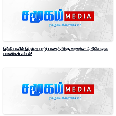
இந்தியாவில் இருந்து யாழ்ப்பாணத்திற்கு வரவுள்ள அதிசொகுசு
பயணிகள் கப்பல்!