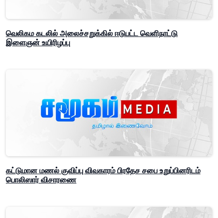
வெலிகம கடலில் அலைச்சறுக்கில் ஈடுபட்ட வெளிநாட்டு
இளைஞன் உயிரிழப்பு
கட்டுமான மணல் குவிப்பு விவகாரம் பிரதேச சபை உறுப்பினரிடம்
பொலிஸார் விசாரணை