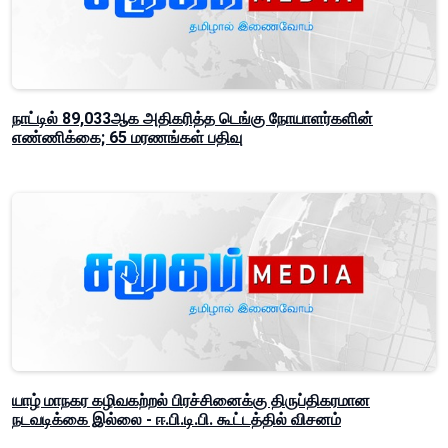
நாட்டில் 89,033ஆக அதிகரித்த டெங்கு நோயாளர்களின்
எண்ணிக்கை; 65 மரணங்கள் பதிவு
யாழ் மாநகர கழிவகற்றல் பிரச்சினைக்கு திருப்திகரமான
நடவடிக்கை இல்லை - ஈ.பி.டி.பி. கூட்டத்தில் விசனம்