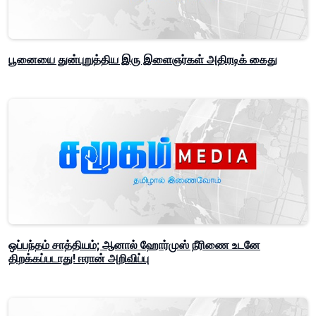
பூனையை துன்புறுத்திய இரு இளைஞர்கள் அதிரடிக் கைது
ஒப்பந்தம் சாத்தியம்; ஆனால் ஹோர்முஸ் நீரிணை உடனே
திறக்கப்படாது! ஈரான் அறிவிப்பு