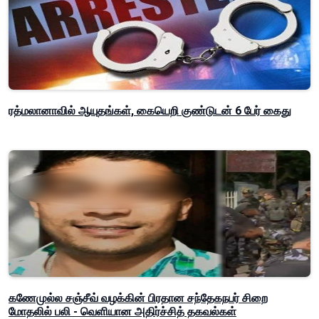
ரத்மலானாவில் ஆயுதங்கள், கையெறி குண்டுடன் 6 பேர் கைது
கணேமுல்ல சஞ்சீவ் வழக்கின் பிரதான சந்தேகநபர் சிறை
மோதலில் பலி - வெளியான அதிர்ச்சித் தகவல்கள்