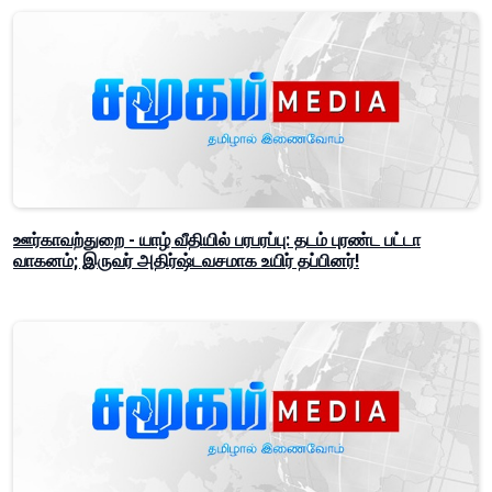
ஊர்காவற்துறை - யாழ் வீதியில் பரபரப்பு: தடம் புரண்ட பட்டா
வாகனம்; இருவர் அதிர்ஷ்டவசமாக உயிர் தப்பினர்!