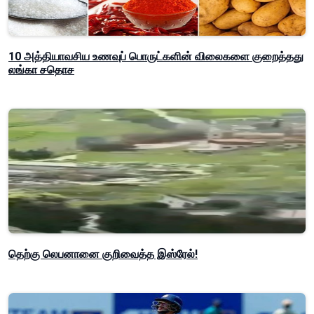
10 அத்தியாவசிய உணவுப் பொருட்களின் விலைகளை குறைத்தது
லங்கா சதொச
தெற்கு லெபனானை குறிவைத்த இஸ்ரேல்!