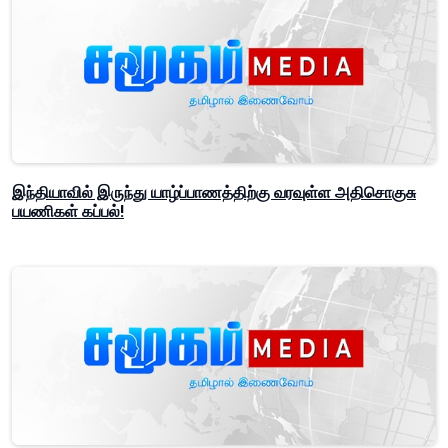
இந்தியாவில் இருந்து யாழ்ப்பாணத்திற்கு வரவுள்ள அதிசொகுசு
பயணிகள் கப்பல்!