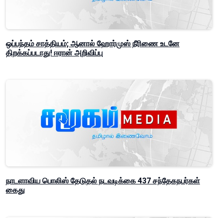
ஒப்பந்தம் சாத்தியம்; ஆனால் ஹோர்முஸ் நீரிணை உடனே
திறக்கப்படாது! ஈரான் அறிவிப்பு
நாடளாவிய பொலிஸ் தேடுதல் நடவடிக்கை 437 சந்தேகநபர்கள்
கைது