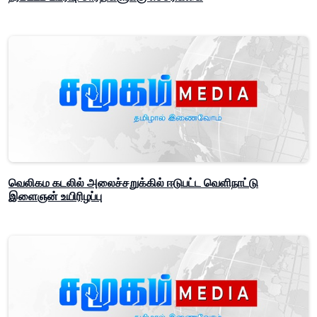
வெலிகம கடலில் அலைச்சறுக்கில் ஈடுபட்ட வெளிநாட்டு
இளைஞன் உயிரிழப்பு