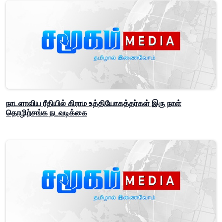
நாடளாவிய ரீதியில் கிராம உத்தியோகத்தர்கள் இரு நாள்
தொழிற்சங்க நடவடிக்கை