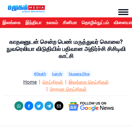
இலங்கை
இந்தியா
உலகம்
சினிமா
தொழில்நுட்பம்
விளையாட
காதலனுடன் சென்ற பெண் மருத்துவர் கொலை?
நுவரெலியா விடுதியில் பதிவான அதிர்ச்சி சிசிடிவி
காட்சி
#Death
kandy
Nuwara Eliya
Home
செய்திகள்
இலங்கை செய்திகள்
பிரதான செய்திகள்