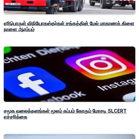
எரிபொருள் விநியோகஸ்தர்கள் சங்கத்தின் மேல் மாகாணக் கிளை
நாளை ஆரம்பம்
சமூக வலைத்தளங்கள் மூலம் கப்பம் கோரும் மோசடி SLCERT
எச்சரிக்கை