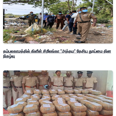
தம்பலகாமத்தில் கிளீன் சிறீலங்கா "அத்தம" தேசிய தூய்மை தின
நிகழ்வு