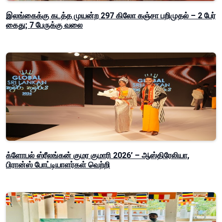
இலங்கைக்கு கடத்த முயன்ற 297 கிலோ கஞ்சா பறிமுதல் – 2 பேர்
கைது; 7 பேருக்கு வலை
க்ளோபல் ஸ்ரீலங்கன் குமர குமாரி 2026’ – ஆஸ்திரேலியா,
பிரான்ஸ் போட்டியாளர்கள் வெற்றி