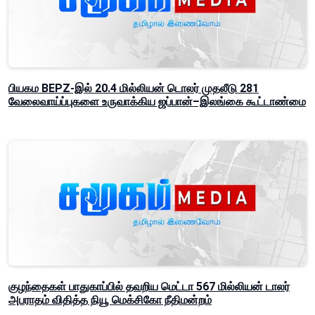
பியகம BEPZ-இல் 20.4 மில்லியன் டொலர் முதலீடு 281
வேலைவாய்ப்புகளை உருவாக்கிய ஜப்பான்–இலங்கை கூட்டாண்மை
குழந்தைகள் பாதுகாப்பில் தவறிய மெட்டா 567 மில்லியன் டாலர்
அபராதம் விதித்த நியூ மெக்சிகோ நீதிமன்றம்