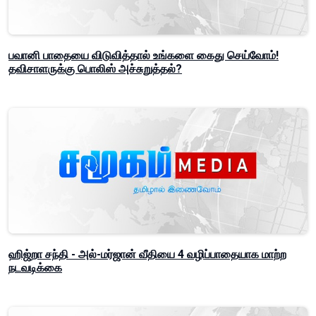
பவானி பாதையை விடுவித்தால் உங்களை கைது செய்வோம்!
தவிசாளருக்கு பொலிஸ் அச்சுறுத்தல்?
ஹிஜ்றா சந்தி - அல்-மர்ஜான் வீதியை 4 வழிப்பாதையாக மாற்ற
நடவடிக்கை