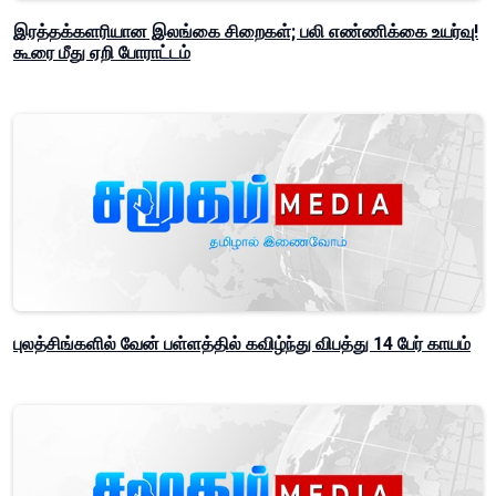
இரத்தக்களரியான இலங்கை சிறைகள்; பலி எண்ணிக்கை உயர்வு!
கூரை மீது ஏறி போராட்டம்
புலத்சிங்களில் வேன் பள்ளத்தில் கவிழ்ந்து விபத்து 14 பேர் காயம்