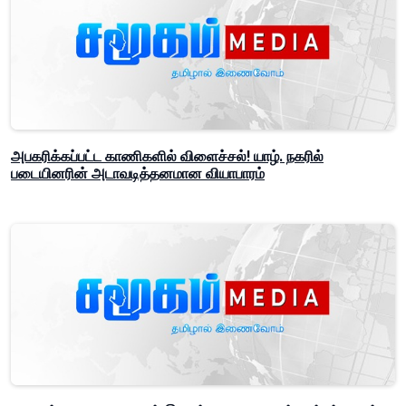
அபகரிக்கப்பட்ட காணிகளில் விளைச்சல்! யாழ். நகரில்
படையினரின் அடாவடித்தனமான வியாபாரம்