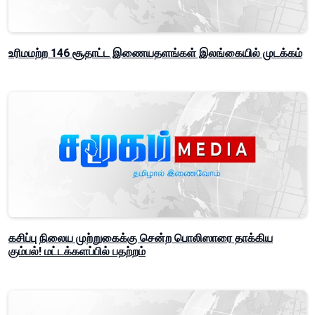
உரிமமற்ற 146 சூதாட்ட இணையதளங்கள் இலங்கையில் முடக்கம்
கசிப்பு நிலைய முற்றுகைக்கு சென்ற பொலிஸாரை தாக்கிய
கும்பல்! மட்டக்களப்பில் பதற்றம்