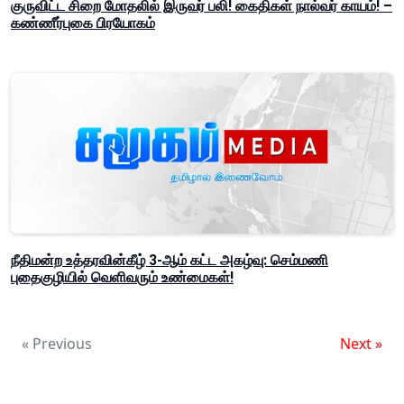
குருவிட்ட சிறை மோதலில் இருவர் பலி! கைதிகள் நால்வர் காயம்! –
கண்ணீர்புகை பிரயோகம்
நீதிமன்ற உத்தரவின்கீழ் 3-ஆம் கட்ட அகழ்வு: செம்மணி
புதைகுழியில் வெளிவரும் உண்மைகள்!
« Previous
Next »