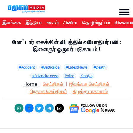
இலங்கை
இந்தியா
உலகம்
சினிமா
தொழில்நுட்பம்
விளையாட
மோட்டார் சைக்கிள் விபத்தில் வயோதிபர் பலி :
இளைஞர் ஓருவர் படுகாயம் !
#Accident
#Batticaloa
#LatestNews
#Death
#Srilanaka news
Police
Kinniya
Home
செய்திகள்
இலங்கை செய்திகள்
பிரதான செய்திகள்
கிழக்கு மாகாணம்