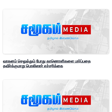
வாகனம் செலுத்தும் போது காணொளிகளை பார்ப்பதை
தவிர்க்குமாறு பொலிஸார் எச்சரிக்கை