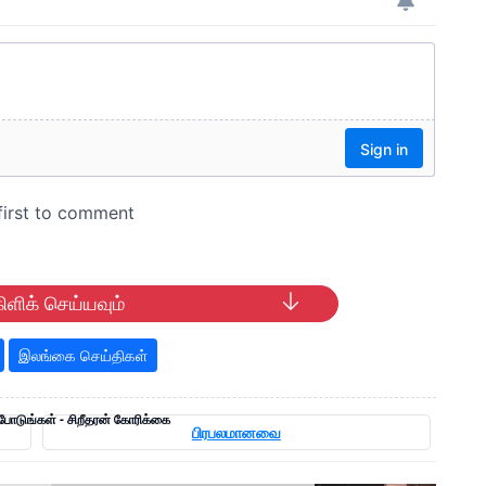
ிளிக் செய்யவும்
இலங்கை செய்திகள்
போடுங்கள் - சிறீதரன் கோரிக்கை
பிரபலமானவை