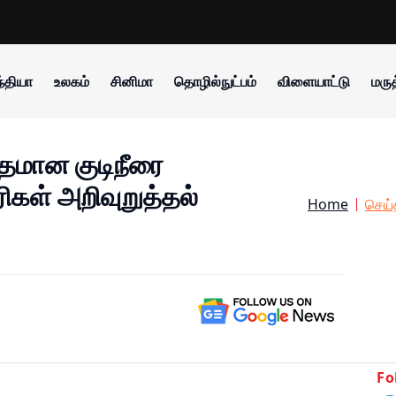
்தியா
உலகம்
சினிமா
தொழில்நுட்பம்
விளையாட்டு
மருத
த்தமான குடிநீரை
ிகள் அறிவுறுத்தல்
Home
செய்
Fo