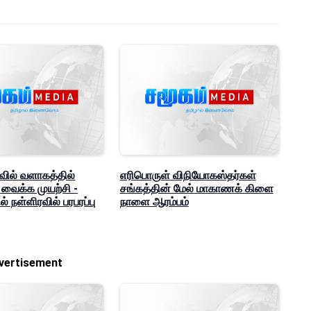
ில் வளாகத்தில்
எரிபொருள் விநியோகஸ்தர்கள்
ை வைக்க முயற்சி -
சங்கத்தின் மேல் மாகாணக் கிளை
 நள்ளிரவில் பரபரப்பு
நாளை ஆரம்பம்
vertisement