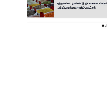
புத்தாண்டை முன்னிட்டு நியாயமான விலைய
அத்தியாவசிய உணவுப்பொருட்கள்
Ad