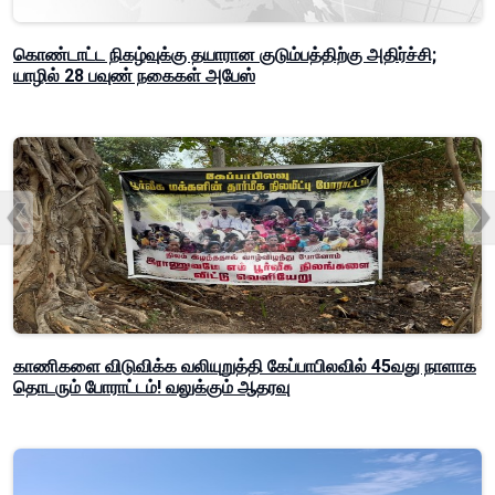
கொண்டாட்ட நிகழ்வுக்கு தயாரான குடும்பத்திற்கு அதிர்ச்சி;
யாழில் 28 பவுண் நகைகள் அபேஸ்
காணிகளை விடுவிக்க வலியுறுத்தி கேப்பாபிலவில் 45வது நாளாக
தொடரும் போராட்டம்! வலுக்கும் ஆதரவு