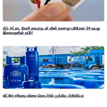
சிம் அட்டை கோரி தாயாருடன் வீண் தகராறு-பறிபோன 24 வயது
இளைஞனின் உயிர்!
லிட்ரோ எரிவாயு விலை தொடர்பில் முக்கிய அறிவிப்புz