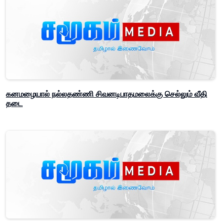
கனமழையால் நல்லதண்ணி சிவனடிபாதமலைக்கு செல்லும் வீதி
தடை