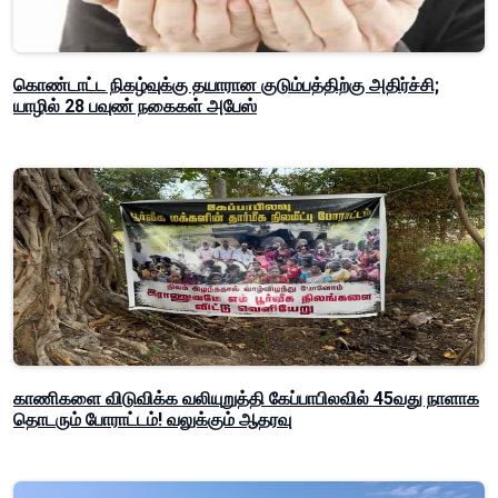
கொண்டாட்ட நிகழ்வுக்கு தயாரான குடும்பத்திற்கு அதிர்ச்சி;
யாழில் 28 பவுண் நகைகள் அபேஸ்
காணிகளை விடுவிக்க வலியுறுத்தி கேப்பாபிலவில் 45வது நாளாக
தொடரும் போராட்டம்! வலுக்கும் ஆதரவு