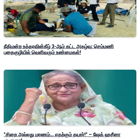
நீதிமன்ற உத்தரவின்கீழ் 3-ஆம் கட்ட அகழ்வு: செம்மணி
புதைகுழியில் வெளிவரும் உண்மைகள்!
"சிறை அல்லது மரணம்... எதற்கும் தயார்!" – ஷேக் ஹசீனா