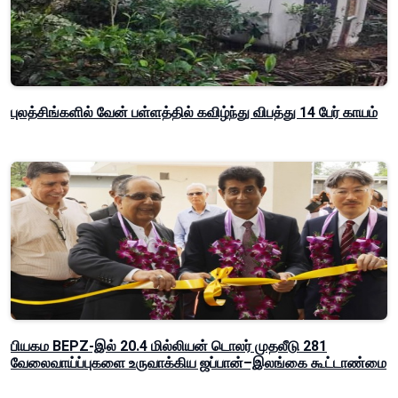
புலத்சிங்களில் வேன் பள்ளத்தில் கவிழ்ந்து விபத்து 14 பேர் காயம்
பியகம BEPZ-இல் 20.4 மில்லியன் டொலர் முதலீடு 281
வேலைவாய்ப்புகளை உருவாக்கிய ஜப்பான்–இலங்கை கூட்டாண்மை