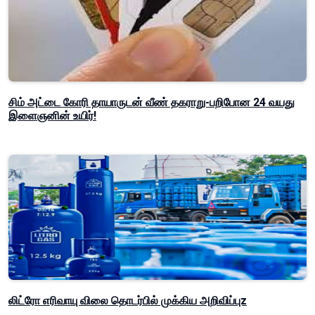
சிம் அட்டை கோரி தாயாருடன் வீண் தகராறு-பறிபோன 24 வயது
இளைஞனின் உயிர்!
லிட்ரோ எரிவாயு விலை தொடர்பில் முக்கிய அறிவிப்புz