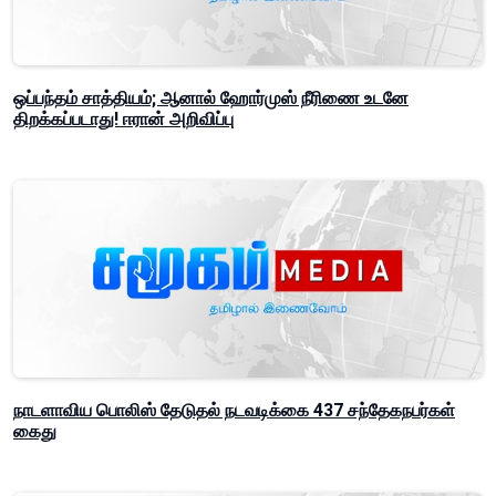
ஒப்பந்தம் சாத்தியம்; ஆனால் ஹோர்முஸ் நீரிணை உடனே
திறக்கப்படாது! ஈரான் அறிவிப்பு
நாடளாவிய பொலிஸ் தேடுதல் நடவடிக்கை 437 சந்தேகநபர்கள்
கைது