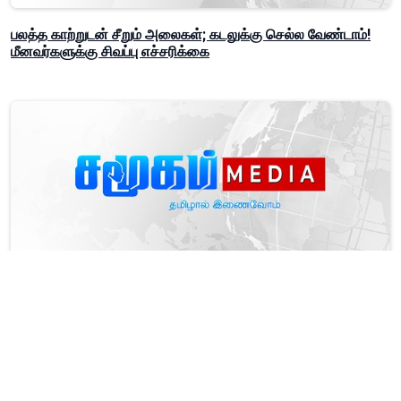
பலத்த காற்றுடன் சீறும் அலைகள்; கடலுக்கு செல்ல வேண்டாம்!
மீனவர்களுக்கு சிவப்பு எச்சரிக்கை
தரமற்ற 431 மோட்டார் சைக்கிள் தலைக்கவசங்கள் பறிமுதல் -
நாடு முழுவதும் அதிரடி சோதனை