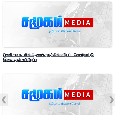
வெலிகம கடலில் அலைச்சறுக்கில் ஈடுபட்ட வெளிநாட்டு
இளைஞன் உயிரிழப்பு