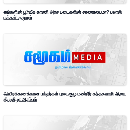
எங்களின் பூர்வீக காணி அரச படைகளின் சரணாலயமா? பலாலி
மக்கள் குமுறல்
ஆயிரக்கணக்கான பக்தர்கள் புடைசூழ மண்டூர் கந்தசுவாமி ஆலய
திருவிழா ஆரம்பம்