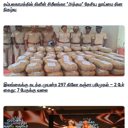
தம்பலகாமத்தில் கிளீன் சிறீலங்கா "அத்தம" தேசிய தூய்மை தின
நிகழ்வு
இலங்கைக்கு கடத்த முயன்ற 297 கிலோ கஞ்சா பறிமுதல் – 2 பேர்
கைது; 7 பேருக்கு வலை