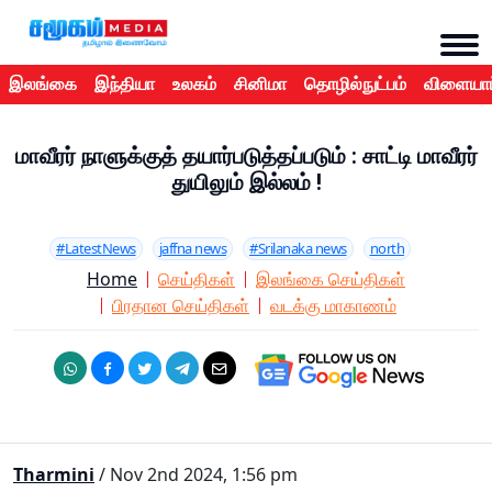
இலங்கை
இந்தியா
உலகம்
சினிமா
தொழில்நுட்பம்
விளையாட
மாவீரர் நாளுக்குத் தயார்படுத்தப்படும் : சாட்டி மாவீரர்
துயிலும் இல்லம் !
#LatestNews
jaffna news
#Srilanaka news
north
Home
செய்திகள்
இலங்கை செய்திகள்
பிரதான செய்திகள்
வடக்கு மாகாணம்
Tharmini
/ Nov 2nd 2024, 1:56 pm