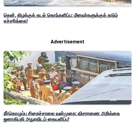
தென், கிழக்குக் கடல் கொந்தளிப்பு: மீனவர்களுக்குக் கடும்
எச்சரிக்கை!
Advertisement
நீர்கொழும்பு சிறைச்சாலை வன்முறை: விசாரணை அறிக்கை
ஜனாதிபதி அநுரவிடம் கையளிப்பு!