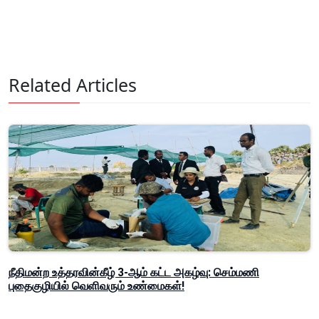
Related Articles
நீதிமன்ற உத்தரவின்கீழ் 3-ஆம் கட்ட அகழ்வு: செம்மணி
புதைகுழியில் வெளிவரும் உண்மைகள்!