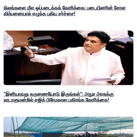
நிலங்களை மீள ஒப்படைக்கக் கோரிக்கை: படையினரின் சோள
விற்பனையால் எழுந்த புதிய சர்ச்சை!
"இனியாவது கருணையோடு இருங்கள்": அநுர அரசுக்கு
நாடாளுமன்றில் சஜித் பிரேமதாஸ பகிரங்க கோரிக்கை!