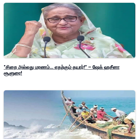
"சிறை அல்லது மரணம்... எதற்கும் தயார்!" – ஷேக் ஹசீனா
சூளுரை!