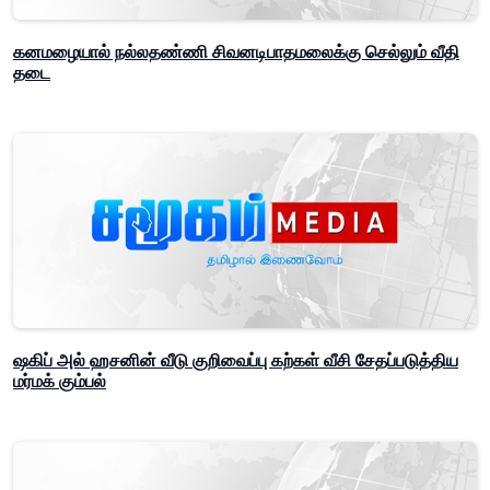
கனமழையால் நல்லதண்ணி சிவனடிபாதமலைக்கு செல்லும் வீதி
தடை
ஷகிப் அல் ஹசனின் வீடு குறிவைப்பு கற்கள் வீசி சேதப்படுத்திய
மர்மக் கும்பல்