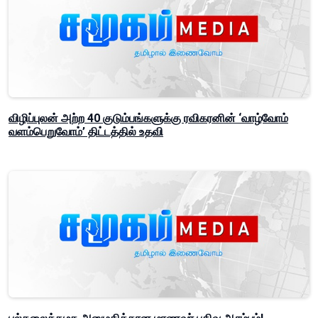
விழிப்புலன் அற்ற 40 குடும்பங்களுக்கு ரவிகரனின் ‘வாழ்வோம்
வளம்பெறுவோம்’ திட்டத்தில் உதவி