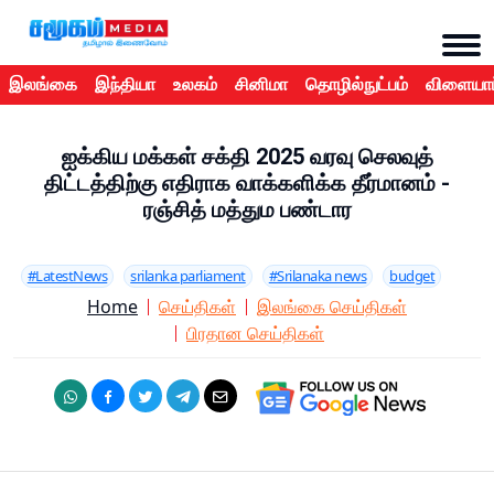
இலங்கை
இந்தியா
உலகம்
சினிமா
தொழில்நுட்பம்
விளையாட
ஐக்கிய மக்கள் சக்தி 2025 வரவு செலவுத்
திட்டத்திற்கு எதிராக வாக்களிக்க தீர்மானம் -
ரஞ்சித் மத்தும பண்டார
#LatestNews
srilanka parliament
#Srilanaka news
budget
Home
செய்திகள்
இலங்கை செய்திகள்
பிரதான செய்திகள்