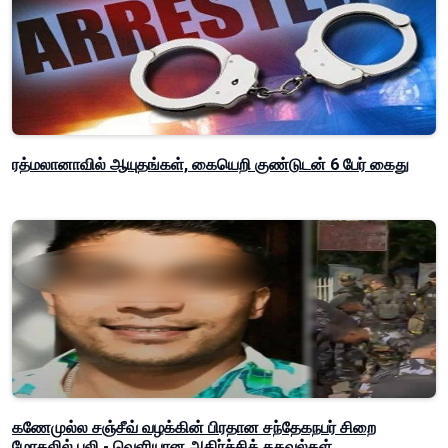
ரத்மலானாவில் ஆயுதங்கள், கையெறி குண்டுடன் 6 பேர் கைது
கணேமுல்ல சஞ்சீவ் வழக்கின் பிரதான சந்தேகநபர் சிறை
மோதலில் பலி - வெளியான அதிர்ச்சித் தகவல்கள்