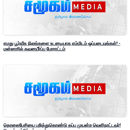
எமது பூர்வீக நிலங்களை உடனடியாக எம்மிடம் ஒப்படையுங்கள்! -
மன்னாரில் கவனயீர்ப்பு போராட்டம்
தொலைபேசியை பறித்துகொண்டு தப்ப முயன்ற வெளிநாட்டவர்!