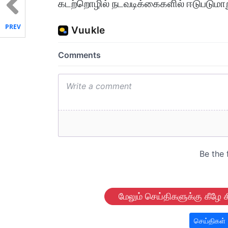
கடற்றொழில் நடவடிக்கைகளில் ஈடுபடுமாறு
PREV
மேலும் செய்திகளுக்கு கீழே க
செய்திகள்