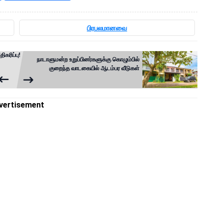
பிரபலமானவை
கரிப்பு!
நாடாளுமன்ற உறுப்பினர்களுக்கு கொழும்பில்
குறைந்த வாடகையில் ஆடம்பர வீடுகள்
vertisement