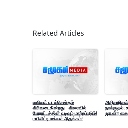
Related Articles
வலிகள் வடக்கெங்கும்
அதிகாரிகள் ம
விரிவடைகின்றது - விரைவில்
தாக்குதல்; 
போராட்டத்தின் வடிவும் மாற்றப்படும்!
முயன்ற கைத
மயிலிட்டி மக்கள் ஆதங்கம்!