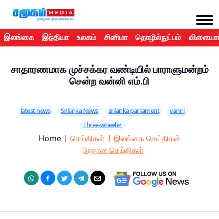
இலங்கை
இந்தியா
உலகம்
சினிமா
தொழில்நுட்பம்
விளையாட
சாதாரணமாக முச்சக்கர வண்டியில் பாராளுமன்றம்
சென்ற வன்னி எம்.பி
latest news
Srilanka News
srilanka parliament
vanni
Three-wheeler
Home
செய்திகள்
இலங்கை செய்திகள்
பிரதான செய்திகள்