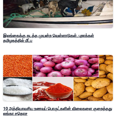
இலங்கைக்கு கடத்த முயன்ற வெள்ளாடுகள், புறாக்கள்
தமிழகத்தில் மீட்பு
10 அத்தியாவசிய உணவுப் பொருட்களின் விலைகளை குறைத்தது
லங்கா சதொச