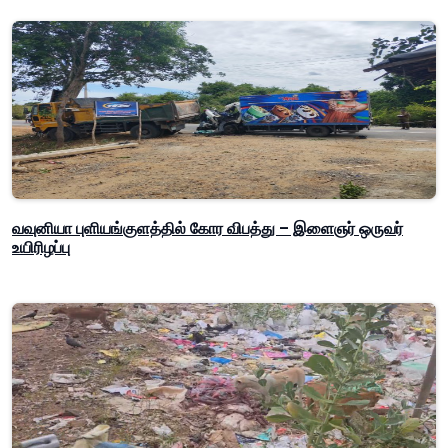
வவுனியா புளியங்குளத்தில் கோர விபத்து – இளைஞர் ஒருவர்
உயிரிழப்பு