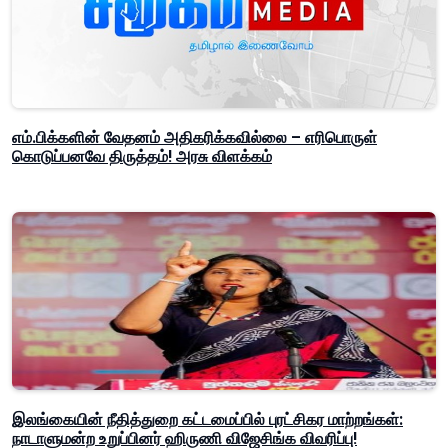
எம்.பிக்களின் வேதனம் அதிகரிக்கவில்லை – எரிபொருள்
கொடுப்பனவே திருத்தம்! அரசு விளக்கம்
இலங்கையின் நீதித்துறை கட்டமைப்பில் புரட்சிகர மாற்றங்கள்:
நாடாளுமன்ற உறுப்பினர் ஹிருணி விஜேசிங்க விவரிப்பு!