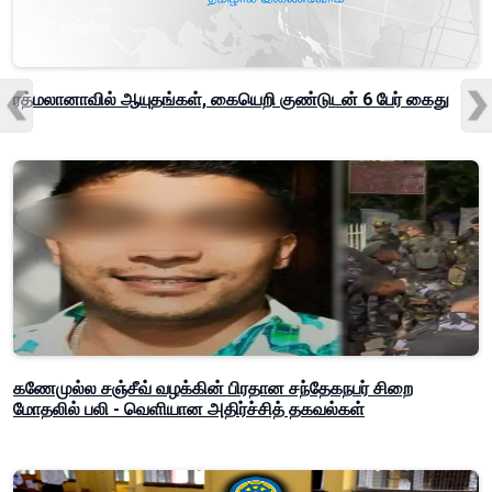
ரத்மலானாவில் ஆயுதங்கள், கையெறி குண்டுடன் 6 பேர் கைது
கணேமுல்ல சஞ்சீவ் வழக்கின் பிரதான சந்தேகநபர் சிறை
மோதலில் பலி - வெளியான அதிர்ச்சித் தகவல்கள்