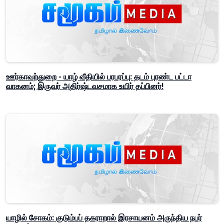
ஊர்காவற்துறை - யாழ் வீதியில் பரபரப்பு: தடம் புரண்ட பட்டா
வாகனம்; இருவர் அதிர்ஷ்டவசமாக உயிர் தப்பினர்!
யாழில் சோகம்: குடும்பப் தகராறால் இரசாயனம் அருந்திய நபர்