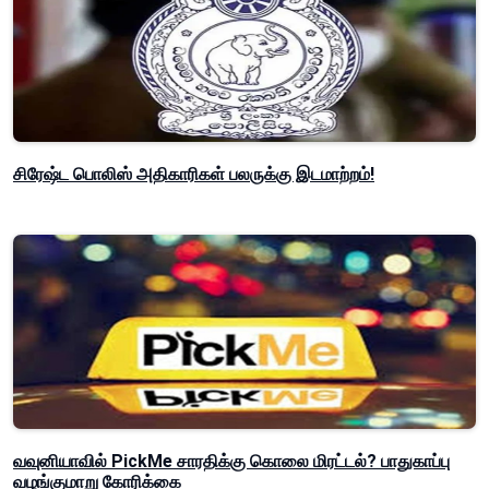
சிரேஷ்ட பொலிஸ் அதிகாரிகள் பலருக்கு இடமாற்றம்!
வவுனியாவில் PickMe சாரதிக்கு கொலை மிரட்டல்? பாதுகாப்பு
வழங்குமாறு கோரிக்கை