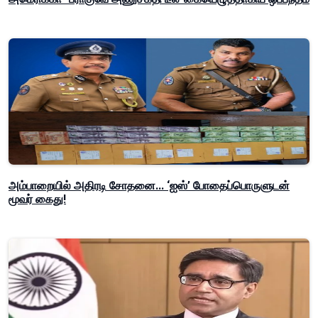
அம்பாறையில் அதிரடி சோதனை... ‘ஐஸ்’ போதைப்பொருளுடன்
மூவர் கைது!