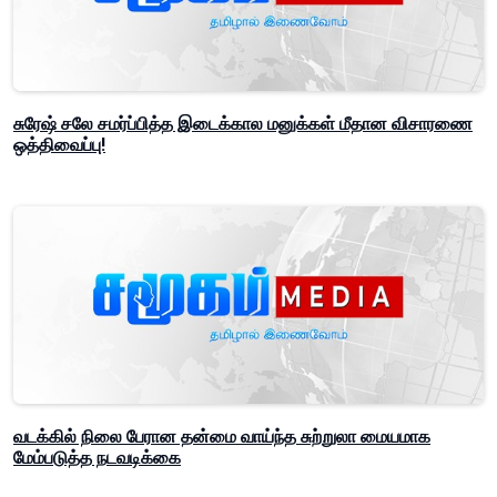
சுரேஷ் சலே சமர்ப்பித்த இடைக்கால மனுக்கள் மீதான விசாரணை
ஒத்திவைப்பு!
வடக்கில் நிலை பேரான தன்மை வாய்ந்த சுற்றுலா மையமாக
மேம்படுத்த நடவடிக்கை