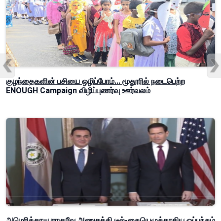
குழந்தைகளின் பசியை ஒழிப்போம்... மூதூரில் நடைபெற்ற
ENOUGH Campaign விழிப்புணர்வு ஊர்வலம்
அமெரிக்கா–பராகுவே அணுசக்தி டீல்-கையெழுத்தாகிய ஒப்பந்தம்