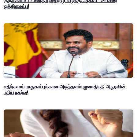
குருக்கள்மடம் மனிதப்புதைகுழி வழக்கு: ஆகஸ்ட் 24 வரை
ஒத்திவைப்பு!
எதிர்காலப் பாதுகாப்புக்கான அடித்தளம்: ஜனாதிபதி அநுரவின்
புதிய நகர்வு!