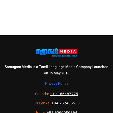
Samugam Media is a Tamil Language Media Company Launched
on 15 May 2018
Privacy Policy
Canada:
+1 4166487775
Sri Lanka:
+94 762455533
India:
+91 9566086994