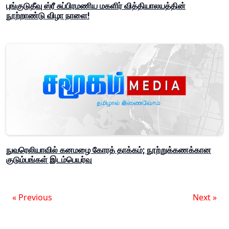
புங்குடுதீவு ஸ்ரீ சுப்பிரமணிய மகளிர் வித்தியாலயத்தின்
நூற்றாண்டு விழா நாளை!
நுவரெலியாவில் கனமழை கோரத் தாக்கம்; நூற்றுக்கணக்கான
குடும்பங்கள் இடம்பெயர்வு
« Previous
Next »