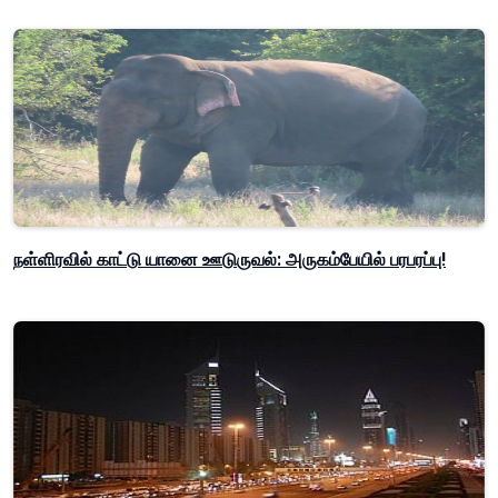
நள்ளிரவில் காட்டு யானை ஊடுருவல்: அருகம்பேயில் பரபரப்பு!