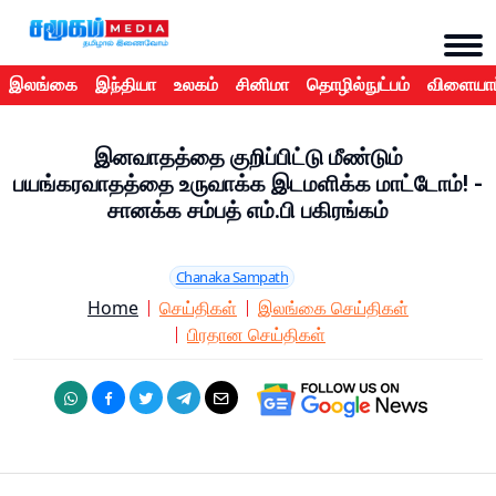
இலங்கை
இந்தியா
உலகம்
சினிமா
தொழில்நுட்பம்
விளையாட
இனவாதத்தை குறிப்பிட்டு மீண்டும்
பயங்கரவாதத்தை உருவாக்க இடமளிக்க மாட்டோம்! -
சானக்க சம்பத் எம்.பி பகிரங்கம்
Chanaka Sampath
Home
செய்திகள்
இலங்கை செய்திகள்
பிரதான செய்திகள்