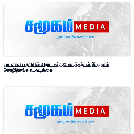
நாடளாவிய ரீதியில் கிராம உத்தியோகத்தர்கள் இரு நாள்
தொழிற்சங்க நடவடிக்கை