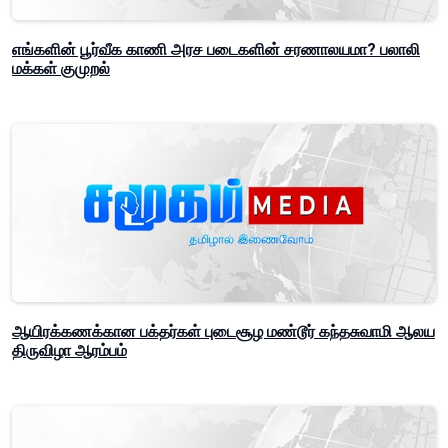
எங்களின் பூர்வீக காணி அரச படைகளின் சரணாலயமா? பலாலி
மக்கள் குமுறல்
ஆயிரக்கணக்கான பக்தர்கள் புடைசூழ மண்டூர் கந்தசுவாமி ஆலய
திருவிழா ஆரம்பம்