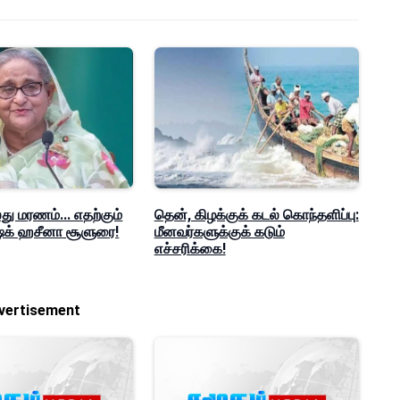
ு மரணம்... எதற்கும்
தென், கிழக்குக் கடல் கொந்தளிப்பு:
ஷேக் ஹசீனா சூளுரை!
மீனவர்களுக்குக் கடும்
எச்சரிக்கை!
vertisement