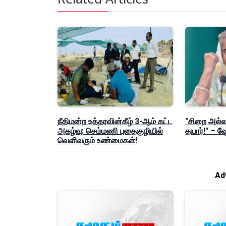
நீதிமன்ற உத்தரவின்கீழ் 3-ஆம் கட்ட
"சிறை அல்லத
அகழ்வு: செம்மணி புதைகுழியில்
தயார்!" – 
வெளிவரும் உண்மைகள்!
Ad