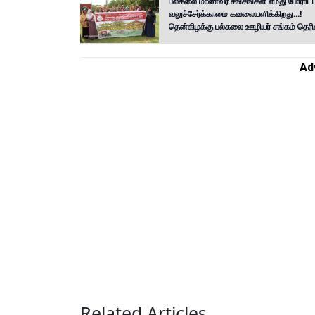
பல்கலை மாணவர் சங்கங்கள் எமது போராட்டத
வலுச்சேர்க்காமை கவலையளிக்கிறது...!
தென்கிழக்கு பல்கலை ஊழியர் சங்கம் தெரிவிப
Ad
Related Articles