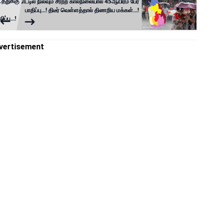
்துக்கு
நாட்டில் நிலவும் சீரற்ற காலநிலையால் 45ஆயிரம் பேர்
பாதிப்பு...! திடீர் வெள்ளத்தால் திணறிய மக்கள்...!
்பு...!
vertisement