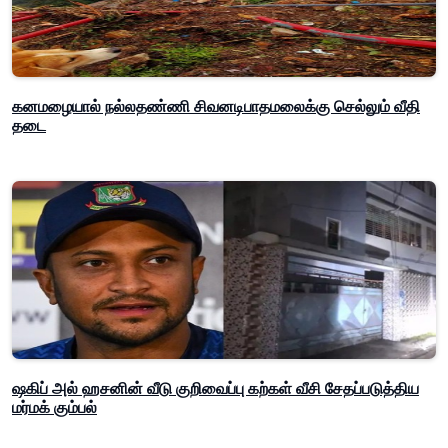
கனமழையால் நல்லதண்ணி சிவனடிபாதமலைக்கு செல்லும் வீதி
தடை
ஷகிப் அல் ஹசனின் வீடு குறிவைப்பு கற்கள் வீசி சேதப்படுத்திய
மர்மக் கும்பல்