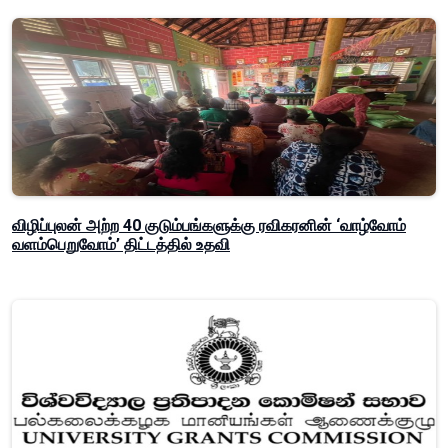
விழிப்புலன் அற்ற 40 குடும்பங்களுக்கு ரவிகரனின் ‘வாழ்வோம்
வளம்பெறுவோம்’ திட்டத்தில் உதவி