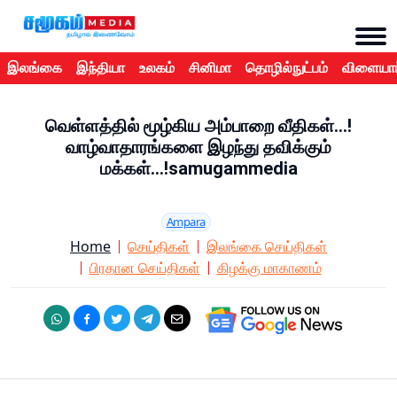
இலங்கை
இந்தியா
உலகம்
சினிமா
தொழில்நுட்பம்
விளையாட
வெள்ளத்தில் மூழ்கிய அம்பாறை வீதிகள்...!
வாழ்வாதாரங்களை இழந்து தவிக்கும்
மக்கள்...!samugammedia
Ampara
Home
செய்திகள்
இலங்கை செய்திகள்
பிரதான செய்திகள்
கிழக்கு மாகாணம்