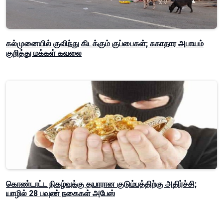
கல்முனையில் குவிந்து கிடக்கும் குப்பைகள்; சுகாதார அபாயம்
குறித்து மக்கள் கவலை
கொண்டாட்ட நிகழ்வுக்கு தயாரான குடும்பத்திற்கு அதிர்ச்சி;
யாழில் 28 பவுண் நகைகள் அபேஸ்