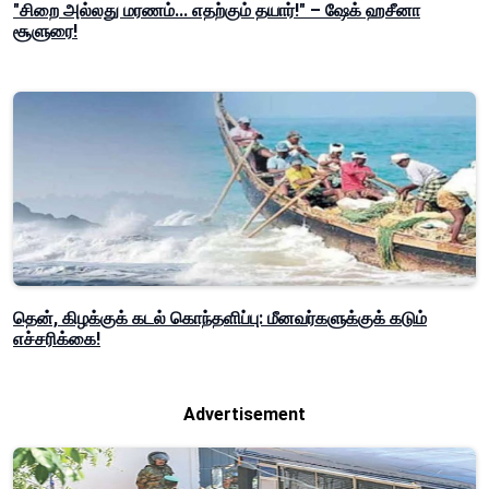
"சிறை அல்லது மரணம்... எதற்கும் தயார்!" – ஷேக் ஹசீனா
சூளுரை!
தென், கிழக்குக் கடல் கொந்தளிப்பு: மீனவர்களுக்குக் கடும்
எச்சரிக்கை!
Advertisement