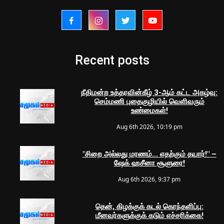
Recent posts
நீதிமன்ற உத்தரவின்கீழ் 3-ஆம் கட்ட அகழ்வு:
செம்மணி புதைகுழியில் வெளிவரும்
உண்மைகள்!
Aug 6th 2026, 10:19 pm
"சிறை அல்லது மரணம்... எதற்கும் தயார்!" –
ஷேக் ஹசீனா சூளுரை!
Aug 6th 2026, 9:37 pm
தென், கிழக்குக் கடல் கொந்தளிப்பு:
மீனவர்களுக்குக் கடும் எச்சரிக்கை!