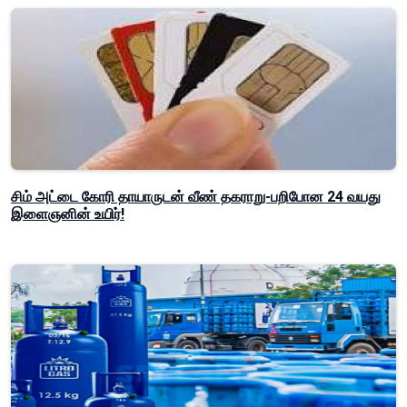
சிம் அட்டை கோரி தாயாருடன் வீண் தகராறு-பறிபோன 24 வயது
இளைஞனின் உயிர்!