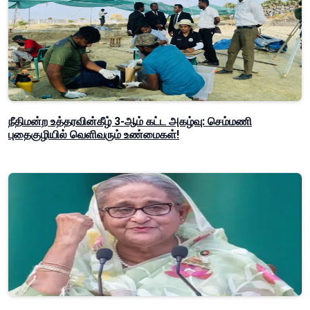
நீதிமன்ற உத்தரவின்கீழ் 3-ஆம் கட்ட அகழ்வு: செம்மணி
புதைகுழியில் வெளிவரும் உண்மைகள்!