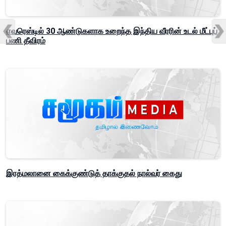
எவரெஸ்டில் 30 ஆண்டுகளாக உறைந்த இந்திய வீரரின் உடல் மீட்புப்
பணி தீவிரம்
இரத்மலானை கைக்குண்டுத் தாக்குதல் நால்வர் கைது