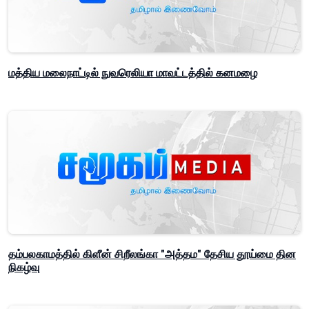
மத்திய மலைநாட்டில் நுவரெலியா மாவட்டத்தில் கனமழை
தம்பலகாமத்தில் கிளீன் சிறீலங்கா "அத்தம" தேசிய தூய்மை தின
நிகழ்வு