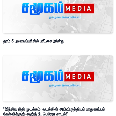
தரம் 5 புலமைப்பரிசில் பரீட்சை இன்று
"இந்திய நிதி முடக்கம்: வடக்கின் அபிவிருத்தியும் பாதுகாப்பும்
கேள்விக்குறி-அஜித் பி. பெரேரா சாடல்!"