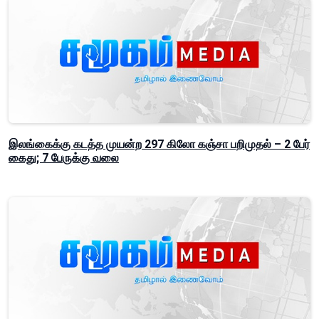
இலங்கைக்கு கடத்த முயன்ற 297 கிலோ கஞ்சா பறிமுதல் – 2 பேர்
கைது; 7 பேருக்கு வலை