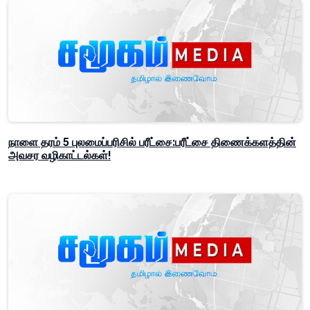
நாளை தரம் 5 புலமைப்பரிசில் பரீட்சை:பரீட்சை திணைக்களத்தின்
அவசர வழிகாட்டல்கள்!