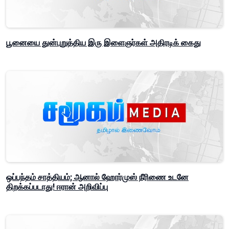
பூனையை துன்புறுத்திய இரு இளைஞர்கள் அதிரடிக் கைது
ஒப்பந்தம் சாத்தியம்; ஆனால் ஹோர்முஸ் நீரிணை உடனே
திறக்கப்படாது! ஈரான் அறிவிப்பு