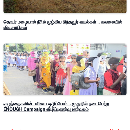
தொடர் மழையால் நீரில் மூழ்கிய நிந்தவூர் வயல்கள்... கவலையில்
விவசாயிகள்
குழந்தைகளின் பசியை ஒழிப்போம்... மூதூரில் நடைபெற்ற
ENOUGH Campaign விழிப்புணர்வு ஊர்வலம்