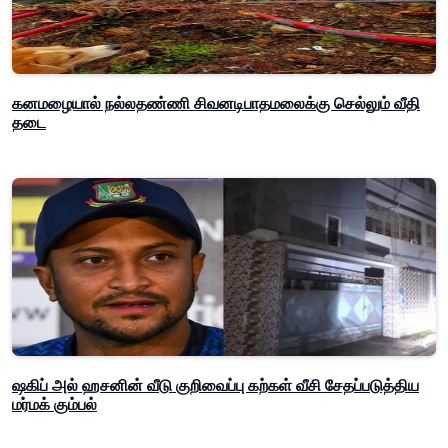
கனமழையால் நல்லதண்ணி சிவனடிபாதமலைக்கு செல்லும் வீதி
தடை
ஷகிப் அல் ஹசனின் வீடு குறிவைப்பு கற்கள் வீசி சேதப்படுத்திய
மர்மக் கும்பல்