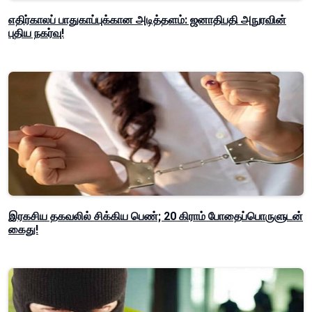
எதிர்காலப் பாதுகாப்புக்கான அடித்தளம்: ஜனாதிபதி அநுரவின்
புதிய நகர்வு!
இரகசிய தகவலில் சிக்கிய பெண்; 20 கிராம் போதைப்பொருளுடன்
கைது!