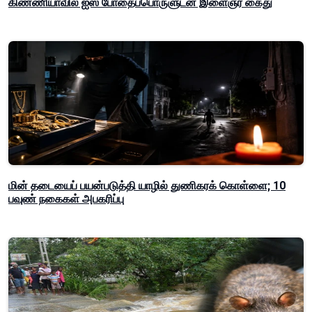
கிண்ணியாவில் ஐஸ் போதைப்பொருளுடன் இளைஞர் கைது
மின் தடையைப் பயன்படுத்தி யாழில் துணிகரக் கொள்ளை; 10
பவுண் நகைகள் அபகரிப்பு