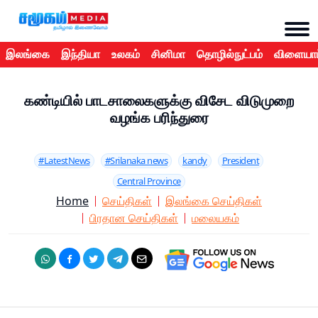
இலங்கை
இந்தியா
உலகம்
சினிமா
தொழில்நுட்பம்
விளையாட
கண்டியில் பாடசாலைகளுக்கு விசேட விடுமுறை
வழங்க பரிந்துரை
#LatestNews
#Srilanaka news
kandy
President
Central Province
Home
செய்திகள்
இலங்கை செய்திகள்
பிரதான செய்திகள்
மலையகம்