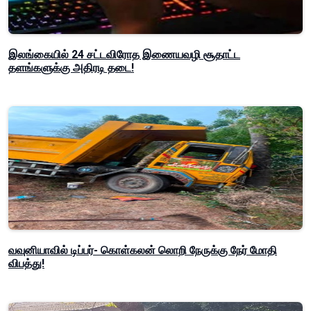
இலங்கையில் 24 சட்டவிரோத இணையவழி சூதாட்ட
தளங்களுக்கு அதிரடி தடை!
வவுனியாவில் டிப்பர்- கொள்கலன் லொறி நேருக்கு நேர் மோதி
விபத்து!