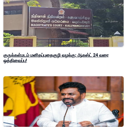
குருக்கள்மடம் மனிதப்புதைகுழி வழக்கு: ஆகஸ்ட் 24 வரை
ஒத்திவைப்பு!