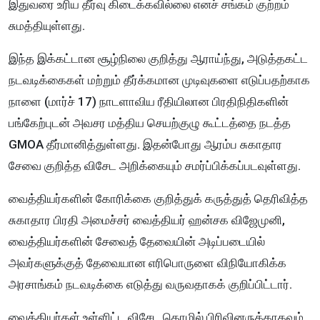
இதுவரை உரிய தீர்வு கிடைக்கவில்லை எனச் சங்கம் குற்றம்
சுமத்தியுள்ளது.
இந்த இக்கட்டான சூழ்நிலை குறித்து ஆராய்ந்து, அடுத்தகட்ட
நடவடிக்கைகள் மற்றும் தீர்க்கமான முடிவுகளை எடுப்பதற்காக
நாளை (மார்ச் 17) நாடளாவிய ரீதியிலான பிரதிநிதிகளின்
பங்கேற்புடன் அவசர மத்திய செயற்குழு கூட்டத்தை நடத்த
GMOA தீர்மானித்துள்ளது. இதன்போது ஆரம்ப சுகாதார
சேவை குறித்த விசேட அறிக்கையும் சமர்ப்பிக்கப்படவுள்ளது.
வைத்தியர்களின் கோரிக்கை குறித்துக் கருத்துத் தெரிவித்த
சுகாதார பிரதி அமைச்சர் வைத்தியர் ஹன்சக விஜேமுனி,
வைத்தியர்களின் சேவைத் தேவையின் அடிப்படையில்
அவர்களுக்குத் தேவையான எரிபொருளை விநியோகிக்க
அரசாங்கம் நடவடிக்கை எடுத்து வருவதாகக் குறிப்பிட்டார்.
வைத்தியர்கள் உள்ளிட்ட விசேட தொழில் பிரிவினருக்காகவும்,