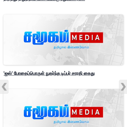
'ஐஸ்' போதைப்பொருள் நுகர்ந்த டிப்பர் சாரதி கைது