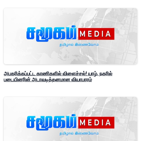
அபகரிக்கப்பட்ட காணிகளில் விளைச்சல்! யாழ். நகரில்
படையினரின் அடாவடித்தனமான வியாபாரம்