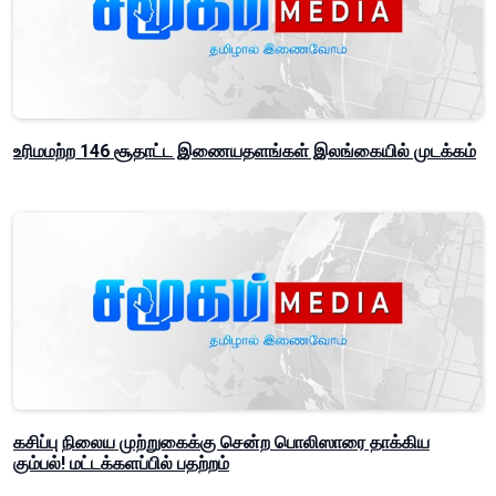
உரிமமற்ற 146 சூதாட்ட இணையதளங்கள் இலங்கையில் முடக்கம்
கசிப்பு நிலைய முற்றுகைக்கு சென்ற பொலிஸாரை தாக்கிய
கும்பல்! மட்டக்களப்பில் பதற்றம்