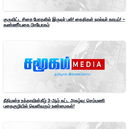
குருவிட்ட சிறை மோதலில் இருவர் பலி! கைதிகள் நால்வர் காயம்! –
கண்ணீர்புகை பிரயோகம்
நீதிமன்ற உத்தரவின்கீழ் 3-ஆம் கட்ட அகழ்வு: செம்மணி
புதைகுழியில் வெளிவரும் உண்மைகள்!