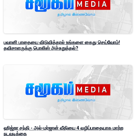
பவானி பாதையை விடுவித்தால் உங்களை கைது செய்வோம்!
தவிசாளருக்கு பொலிஸ் அச்சுறுத்தல்?
ஹிஜ்றா சந்தி - அல்-மர்ஜான் வீதியை 4 வழிப்பாதையாக மாற்ற
நடவடிக்கை