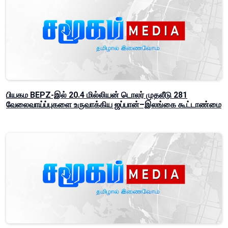
பியகம BEPZ-இல் 20.4 மில்லியன் டொலர் முதலீடு 281
வேலைவாய்ப்புகளை உருவாக்கிய ஜப்பான்–இலங்கை கூட்டாண்மை