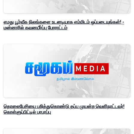
எமது பூர்வீக நிலங்களை உடனடியாக எம்மிடம் ஒப்படையுங்கள்! -
மன்னாரில் கவனயீர்ப்பு போராட்டம்
தொலைபேசியை பறித்துகொண்டு தப்ப முயன்ற வெளிநாட்டவர்!
கொள்ளுப்பிட்டில் பரபரப்பு