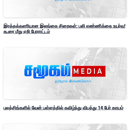
இரத்தக்களரியான இலங்கை சிறைகள்; பலி எண்ணிக்கை உயர்வு!
கூரை மீது ஏறி போராட்டம்
புலத்சிங்களில் வேன் பள்ளத்தில் கவிழ்ந்து விபத்து 14 பேர் காயம்