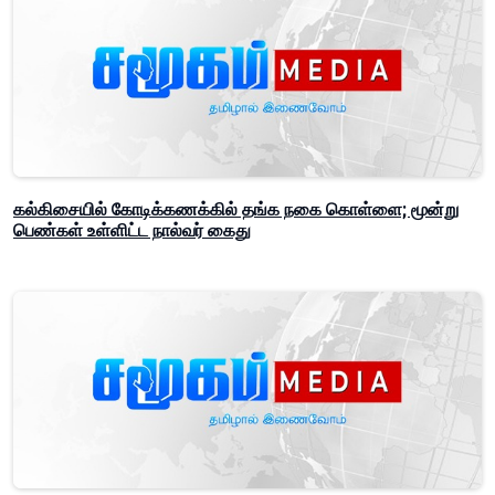
கல்கிசையில் கோடிக்கணக்கில் தங்க நகை கொள்ளை; மூன்று
பெண்கள் உள்ளிட்ட நால்வர் கைது