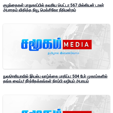
குழந்தைகள் பாதுகாப்பில் தவறிய மெட்டா 567 மில்லியன் டாலர்
அபராதம் விதித்த நியூ மெக்சிகோ நீதிமன்றம்
நுவரெலியாவில் இயல்பு வாழ்க்கை பாதிப்பு: 504 பேர் முகாம்களில்
தங்க வைப்பு! நீர்த்தேக்கங்கள் நிரம்பி வழியும் அபாயம்