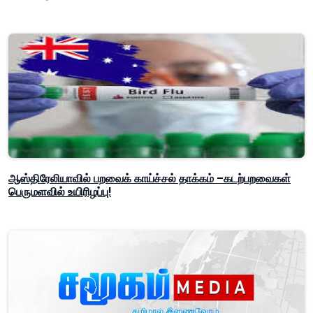
ஆஸ்திரேலியாவில் பறவைக் காய்ச்சல் தாக்கம் –கடற்பறவைகள்
பெருமளவில் உயிரிழப்பு!