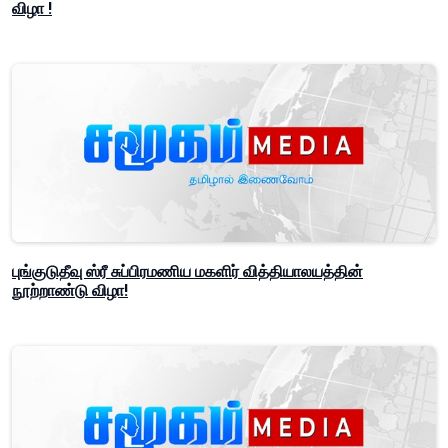
விழா !
புங்குடுதீவு ஸ்ரீ சுப்பிரமணிய மகளிர் வித்தியாலயத்தின்
நூற்றாண்டு விழா!