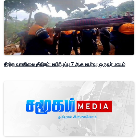
சீரற்ற வானிலை தீவிரம்: உயிரிழப்பு 7 ஆக உயர்வு; ஒருவர் மாயம்