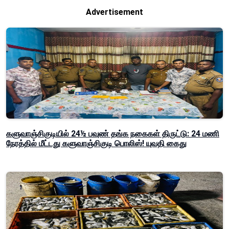
Advertisement
களுவாஞ்சிகுடியில் 24½ பவுண் தங்க நகைகள் திருட்டு: 24 மணி
நேரத்தில் மீட்டது களுவாஞ்சிகுடி பொலிஸ்! யுவதி கைது