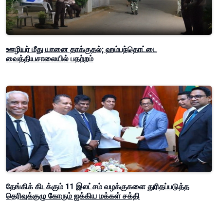
ஊழியர் மீது யானை தாக்குதல்; ஹம்பந்தொட்டை
வைத்தியசாலையில் பதற்றம்
தேங்கிக் கிடக்கும் 11 இலட்சம் வழக்குகளை துரிதப்படுத்த
தெரிவுக்குழு கோரும் ஐக்கிய மக்கள் சக்தி