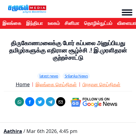
இலங்கை
இந்தியா
உலகம்
சினிமா
தொழில்நுட்பம்
விளையாட
திருகோணமலைக்கு போர் கப்பலை அனுப்பியது
தமிழர்களுக்கு எதிரான சூழ்ச்சி .! இ.முரளிதரன்
குற்றச்சாட்டு
latest news
Srilanka News
Home
இலங்கை செய்திகள்
பிரதான செய்திகள்
Aathira
/ Mar 6th 2026, 4:45 pm