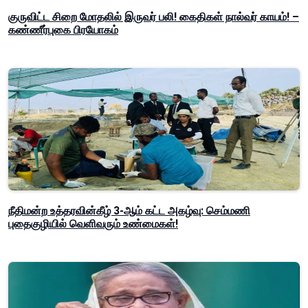
குருவிட்ட சிறை மோதலில் இருவர் பலி! கைதிகள் நால்வர் காயம்! –
கண்ணீர்புகை பிரயோகம்
நீதிமன்ற உத்தரவின்கீழ் 3-ஆம் கட்ட அகழ்வு: செம்மணி
புதைகுழியில் வெளிவரும் உண்மைகள்!