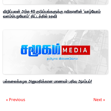
விழிப்புலன் அற்ற 40 குடும்பங்களுக்கு ரவிகரனின் ‘வாழ்வோம்
வளம்பெறுவோம்’ திட்டத்தில் உதவி
பல்கலைக்கழக அனுமதிக்கான மாணவர் பதிவு ஆரம்பம்!
« Previous
Next »