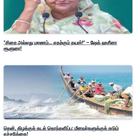
"சிறை அல்லது மரணம்... எதற்கும் தயார்!" – ஷேக் ஹசீனா
சூளுரை!
தென், கிழக்குக் கடல் கொந்தளிப்பு: மீனவர்களுக்குக் கடும்
எச்சரிக்கை!