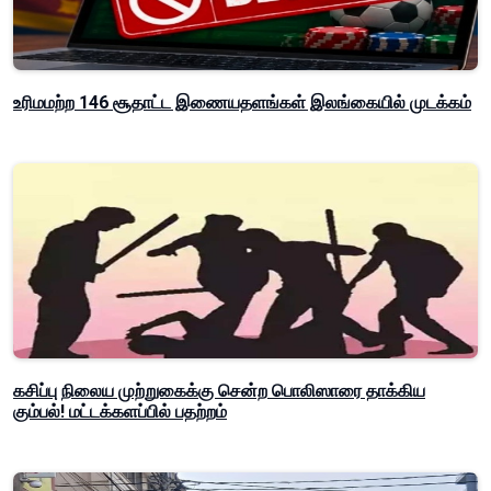
உரிமமற்ற 146 சூதாட்ட இணையதளங்கள் இலங்கையில் முடக்கம்
கசிப்பு நிலைய முற்றுகைக்கு சென்ற பொலிஸாரை தாக்கிய
கும்பல்! மட்டக்களப்பில் பதற்றம்