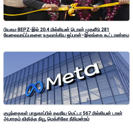
பியகம BEPZ-இல் 20.4 மில்லியன் டொலர் முதலீடு 281
வேலைவாய்ப்புகளை உருவாக்கிய ஜப்பான்–இலங்கை கூட்டாண்மை
குழந்தைகள் பாதுகாப்பில் தவறிய மெட்டா 567 மில்லியன் டாலர்
அபராதம் விதித்த நியூ மெக்சிகோ நீதிமன்றம்