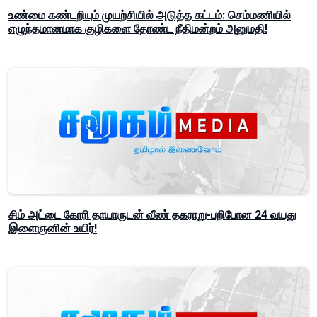
உண்மை கண்டறியும் முயற்சியில் அடுத்த கட்டம்: செம்மணியில்
எழுந்தமானமாக குழிகளை தோண்ட நீதிமன்றம் அனுமதி!
சிம் அட்டை கோரி தாயாருடன் வீண் தகராறு-பறிபோன 24 வயது
இளைஞனின் உயிர்!