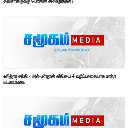
தவிசாளருக்கு பொலிஸ் அச்சுறுத்தல்?
ஹிஜ்றா சந்தி - அல்-மர்ஜான் வீதியை 4 வழிப்பாதையாக மாற்ற
நடவடிக்கை