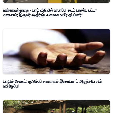
ஊர்காவற்துறை - யாழ் வீதியில் பரபரப்பு: தடம் புரண்ட பட்டா
வாகனம்; இருவர் அதிர்ஷ்டவசமாக உயிர் தப்பினர்!
யாழில் சோகம்: குடும்பப் தகராறால் இரசாயனம் அருந்திய நபர்
உயிரிழப்பு!