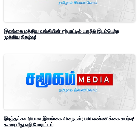
இலங்கை மத்திய வங்கியின் ஏற்பாட்டில் யாழில் இடம்பெற்ற
முக்கிய நிகழ்வு!
இரத்தக்களரியான இலங்கை சிறைகள்; பலி எண்ணிக்கை உயர்வு!
கூரை மீது ஏறி போராட்டம்