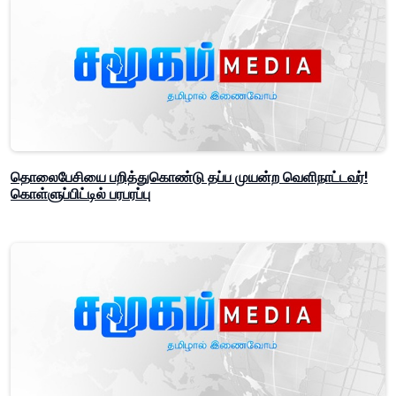
தொலைபேசியை பறித்துகொண்டு தப்ப முயன்ற வெளிநாட்டவர்!
கொள்ளுப்பிட்டில் பரபரப்பு