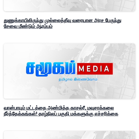
துணுக்காயிலிருந்து முல்லைத்தீவு வரையான அரச பேருந்து
சேவை மீண்டும் ஆரம்பம்
வான்பாயும் மட்டத்தை அண்மித்த காசல்ரீ, மவுசாக்கலை
நீர்த்தேக்கங்கள்! தாழ்நிலப் பகுதி மக்களுக்கு எச்சரிக்கை