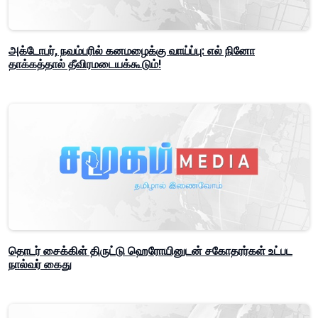
அக்டோபர், நவம்பரில் கனமழைக்கு வாய்ப்பு: எல் நினோ
தாக்கத்தால் தீவிரமடையக்கூடும்!
தொடர் சைக்கிள் திருட்டு ஹெரோயினுடன் சகோதரர்கள் உட்பட
நால்வர் கைது