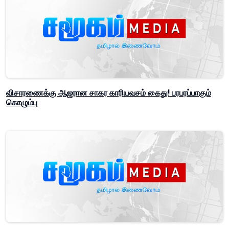
விசாரணைக்கு ஆஜரான சாகர காரியவசம் கைது! பரபரப்பாகும்
கொழும்பு