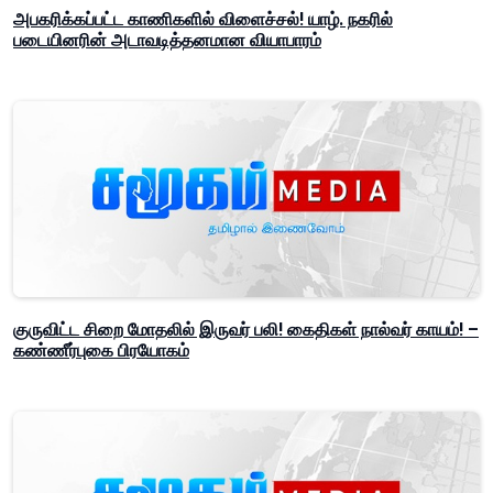
அபகரிக்கப்பட்ட காணிகளில் விளைச்சல்! யாழ். நகரில்
படையினரின் அடாவடித்தனமான வியாபாரம்
குருவிட்ட சிறை மோதலில் இருவர் பலி! கைதிகள் நால்வர் காயம்! –
கண்ணீர்புகை பிரயோகம்