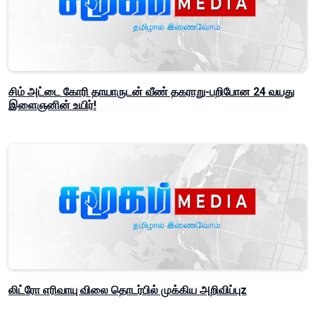
சிம் அட்டை கோரி தாயாருடன் வீண் தகராறு-பறிபோன 24 வயது
இளைஞனின் உயிர்!
லிட்ரோ எரிவாயு விலை தொடர்பில் முக்கிய அறிவிப்புz