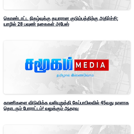
கொண்டாட்ட நிகழ்வுக்கு தயாரான குடும்பத்திற்கு அதிர்ச்சி;
யாழில் 28 பவுண் நகைகள் அபேஸ்
காணிகளை விடுவிக்க வலியுறுத்தி கேப்பாபிலவில் 45வது நாளாக
தொடரும் போராட்டம்! வலுக்கும் ஆதரவு