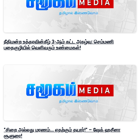
நீதிமன்ற உத்தரவின்கீழ் 3-ஆம் கட்ட அகழ்வு: செம்மணி
புதைகுழியில் வெளிவரும் உண்மைகள்!
"சிறை அல்லது மரணம்... எதற்கும் தயார்!" – ஷேக் ஹசீனா
சூளுரை!