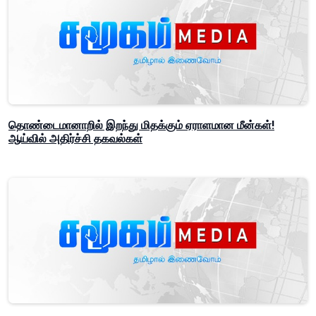
தொண்டைமானாறில் இறந்து மிதக்கும் ஏராளமான மீன்கள்!
ஆய்வில் அதிர்ச்சி தகவல்கள்