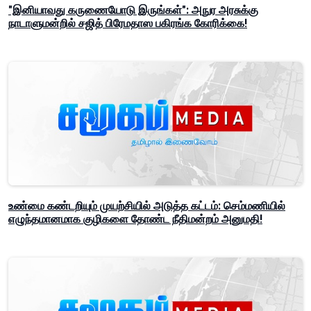
"இனியாவது கருணையோடு இருங்கள்": அநுர அரசுக்கு
நாடாளுமன்றில் சஜித் பிரேமதாஸ பகிரங்க கோரிக்கை!
உண்மை கண்டறியும் முயற்சியில் அடுத்த கட்டம்: செம்மணியில்
எழுந்தமானமாக குழிகளை தோண்ட நீதிமன்றம் அனுமதி!