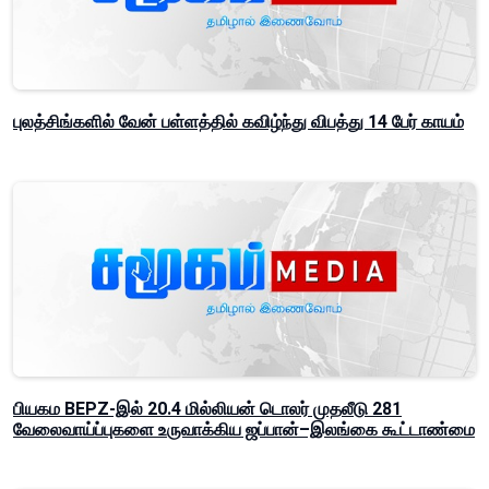
புலத்சிங்களில் வேன் பள்ளத்தில் கவிழ்ந்து விபத்து 14 பேர் காயம்
பியகம BEPZ-இல் 20.4 மில்லியன் டொலர் முதலீடு 281
வேலைவாய்ப்புகளை உருவாக்கிய ஜப்பான்–இலங்கை கூட்டாண்மை