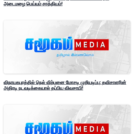
அடைமழை பெய்யும் சாத்தியம்!
விநாயகபுரத்தில் நெல் விற்பனை மோசடி முறியடிப்பு: தவிசாளரின்
அதிரடி நடவடிக்கையால் தப்பிய விவசாயி!