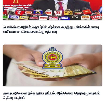
பொலிஸ்மா அதிபர் தொடர்பில் சர்ச்சை கருத்து - சிக்கலில் சாகர
காரியவசம்! விசாரணைக்கு உத்தரவு
குறைபாடுகளை நீக்க புதிய திட்டம்; அஸ்வெசும தெரிவு முறையில்
அதிரடி மாற்றம்