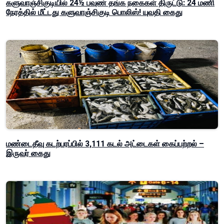
களுவாஞ்சிகுடியில் 24½ பவுண் தங்க நகைகள் திருட்டு: 24 மணி
நேரத்தில் மீட்டது களுவாஞ்சிகுடி பொலிஸ்! யுவதி கைது
மண்டைதீவு கடற்பரப்பில் 3,111 கடல் அட்டைகள் கைப்பற்றல் –
இருவர் கைது