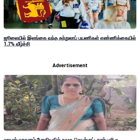
ஜூலையில் இலங்கை வந்த சுற்றுலாப் பயணிகள் எண்ணிக்கையில்
1.7% வீழ்ச்சி
Advertisement
ஹயஸ் வாகனம் மோதியதில் சமூக செயற்பாட்டாளர் பலி –