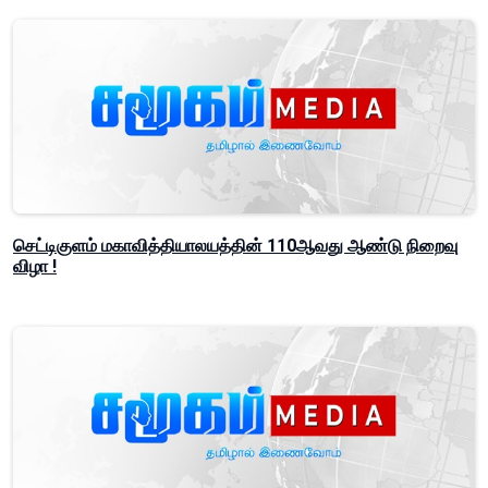
செட்டிகுளம் மகாவித்தியாலயத்தின் 110ஆவது ஆண்டு நிறைவு
விழா !