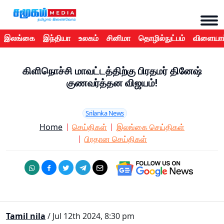
இலங்கை
இந்தியா
உலகம்
சினிமா
தொழில்நுட்பம்
விளையாட
கிளிநொச்சி மாவட்டத்திற்கு பிரதமர் தினேஷ்
குணவர்த்தன விஜயம்!
Srilanka News
Home
செய்திகள்
இலங்கை செய்திகள்
பிரதான செய்திகள்
Tamil nila
/ Jul 12th 2024, 8:30 pm