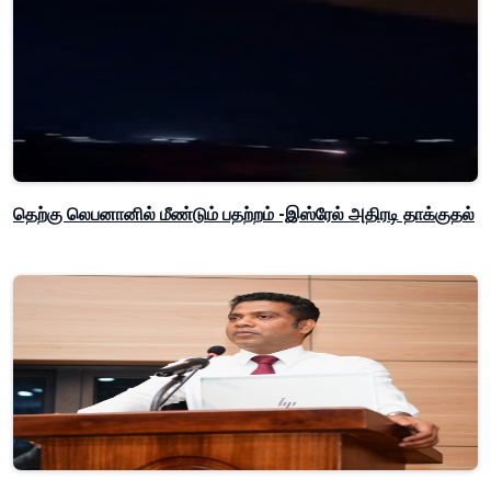
தெற்கு லெபனானில் மீண்டும் பதற்றம் -இஸ்ரேல் அதிரடி தாக்குதல்