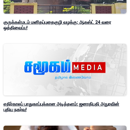
குருக்கள்மடம் மனிதப்புதைகுழி வழக்கு: ஆகஸ்ட் 24 வரை
ஒத்திவைப்பு!
எதிர்காலப் பாதுகாப்புக்கான அடித்தளம்: ஜனாதிபதி அநுரவின்
புதிய நகர்வு!