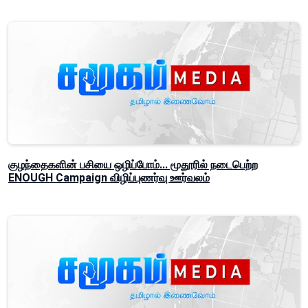
குழந்தைகளின் பசியை ஒழிப்போம்... மூதூரில் நடைபெற்ற
ENOUGH Campaign விழிப்புணர்வு ஊர்வலம்