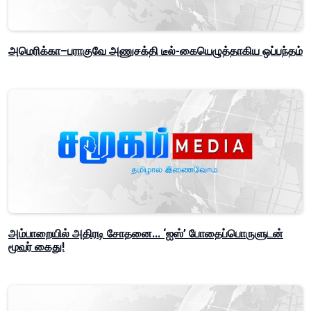
அமெரிக்கா–பராகுவே அணுசக்தி டீல்-கையெழுத்தாகிய ஒப்பந்தம்
அம்பாறையில் அதிரடி சோதனை... ‘ஐஸ்’ போதைப்பொருளுடன்
மூவர் கைது!