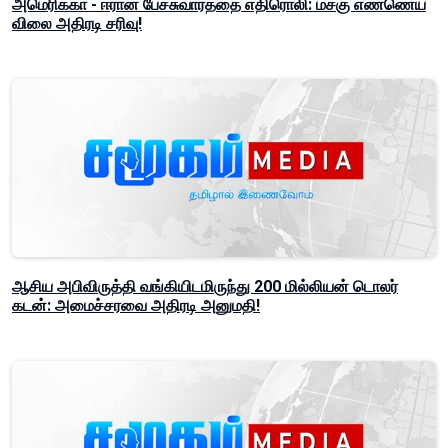
அமெரிக்கா - ஈரான் பேச்சுவார்த்தை எதிரொலி: மசகு எண்ணெய்
விலை அதிரடி சரிவு!
ஆசிய அபிவிருத்தி வங்கியிடமிருந்து 200 மில்லியன் டொலர்
கடன்: அமைச்சரவை அதிரடி அனுமதி!