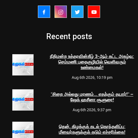
Recent posts
நீதிமன்ற உத்தரவின்கீழ் 3-ஆம் கட்ட அகழ்வு:
செம்மணி புதைகுழியில் வெளிவரும்
உண்மைகள்!
Aug 6th 2026, 10:19 pm
"சிறை அல்லது மரணம்... எதற்கும் தயார்!" –
ஷேக் ஹசீனா சூளுரை!
Aug 6th 2026, 9:37 pm
தென், கிழக்குக் கடல் கொந்தளிப்பு:
மீனவர்களுக்குக் கடும் எச்சரிக்கை!