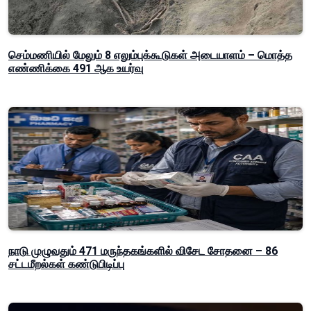
செம்மணியில் மேலும் 8 எலும்புக்கூடுகள் அடையாளம் – மொத்த
எண்ணிக்கை 491 ஆக உயர்வு
நாடு முழுவதும் 471 மருந்தகங்களில் விசேட சோதனை – 86
சட்டமீறல்கள் கண்டுபிடிப்பு