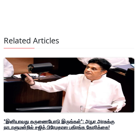
Related Articles
"இனியாவது கருணையோடு இருங்கள்": அநுர அரசுக்கு
நாடாளுமன்றில் சஜித் பிரேமதாஸ பகிரங்க கோரிக்கை!