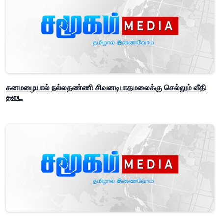
கனமழையால் நல்லதண்ணி சிவனடிபாதமலைக்கு செல்லும் வீதி
தடை