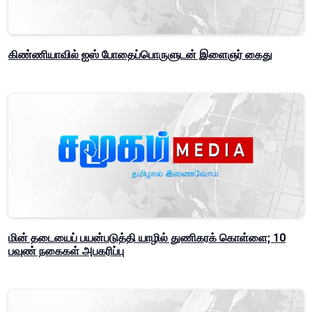
கிண்ணியாவில் ஐஸ் போதைப்பொருளுடன் இளைஞர் கைது
மின் தடையைப் பயன்படுத்தி யாழில் துணிகரக் கொள்ளை; 10
பவுண் நகைகள் அபகரிப்பு