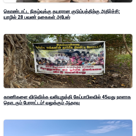
கொண்டாட்ட நிகழ்வுக்கு தயாரான குடும்பத்திற்கு அதிர்ச்சி;
யாழில் 28 பவுண் நகைகள் அபேஸ்
காணிகளை விடுவிக்க வலியுறுத்தி கேப்பாபிலவில் 45வது நாளாக
தொடரும் போராட்டம்! வலுக்கும் ஆதரவு