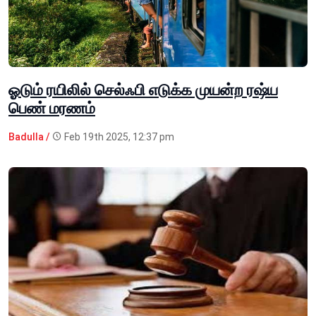
ஓடும் ரயிலில் செல்ஃபி எடுக்க முயன்ற ரஷ்ய
பெண் மரணம்
Badulla /
Feb 19th 2025, 12:37 pm