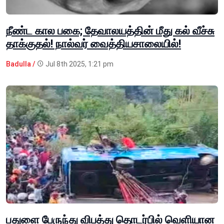
நீண்ட கால பகை; தேவாலயத்தின் மீது கல் வீச்சு
தாக்குதல்! நால்வர் வைத்தியசாலையில்!
Badulla /
Jul 8th 2025, 1:21 pm
பதுளை பேருந்து விபத்து தொடர்பில் வெளியான