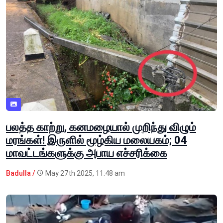
பலத்த காற்று, கனமழையால் முறிந்து விழும்
மரங்கள்! இருளில் மூழ்கிய மலையகம்; 04
மாவட்டங்களுக்கு அபாய எச்சரிக்கை
Badulla /
May 27th 2025, 11:48 am