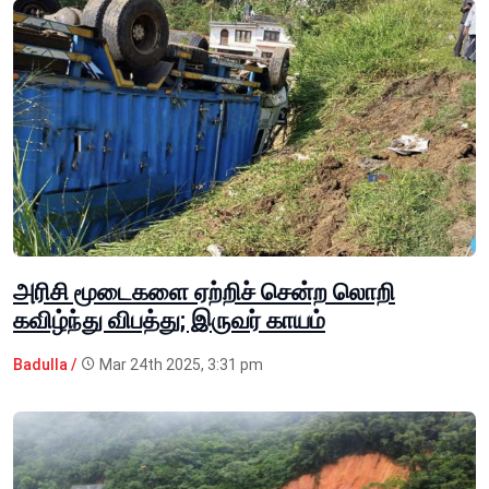
அரிசி மூடைகளை ஏற்றிச் சென்ற லொறி
கவிழ்ந்து விபத்து; இருவர் காயம்
Badulla /
Mar 24th 2025, 3:31 pm