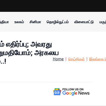
்தியா
உலகம்
சினிமா
தொழில்நுட்பம்
விளையாட்டு
மருத
 எதிர்ப்பு; அவரது
அனுமதியோம்; அரகலய
Home
செய்திகள்
இலங்கை ச
.!