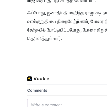
ராஜபக்ஷ மீது பழி சுமத்த வேண்டாம்.
அப்போது, ​​ஜனாதிபதி மஹிந்த ராஜபக்ஷ ந
வாக்குறுதியை நிறைவேற்றினார், போரை ந
தேர்தலில் போட்டியிட்டபோது, ​​போரை நிறு
தெரிவித்துள்ளார்.