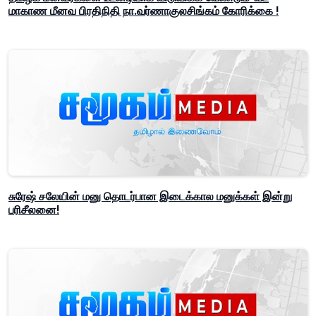
மாகாண மீனவ பிரதிநிதி நா.வர்ணாகுலசிங்கம் கோரிக்கை !
சுரேஷ் சலேயின் மனு தொடர்பான இடைக்கால மனுக்கள் இன்று
பரிசீலனை!