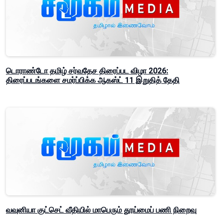
டொராண்டோ தமிழ் சர்வதேச திரைப்பட விழா 2026:
திரைப்படங்களை சமர்ப்பிக்க ஆகஸ்ட் 11 இறுதித் தேதி
வவுனியா குட்செட் வீதியில் மாபெரும் தூய்மைப் பணி நிறைவு