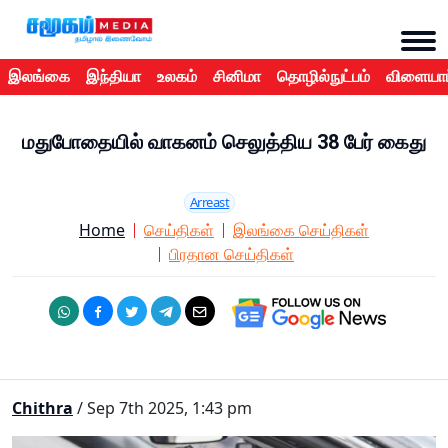
இலங்கை
இந்தியா
உலகம்
சினிமா
தொழில்நுட்பம்
விளையாட
மதுபோதையில் வாகனம் செலுத்திய 38 பேர் கைது
Arreast
Home
செய்திகள்
இலங்கை செய்திகள்
பிரதான செய்திகள்
Chithra
/ Sep 7th 2025, 1:43 pm