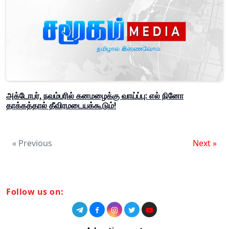
அக்டோபர், நவம்பரில் கனமழைக்கு வாய்ப்பு: எல் நினோ
தாக்கத்தால் தீவிரமடையக்கூடும்!
« Previous
Next »
Follow us on: