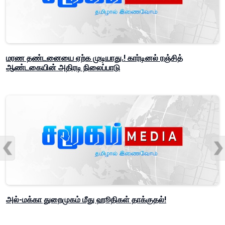
மரண தண்டனையை ஏற்க முடியாது.! கார்டினல் ரஞ்சித்
ஆண்டகையின் அதிரடி நிலைப்பாடு
அல்-மக்கா துறைமுகம் மீது ஹூதிகள் தாக்குதல்!