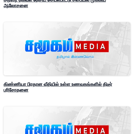
ஆலோசனை
கிண்ணியா பிரதான வீதியில் உள்ள உணவகங்களில் திடீர்
பரிசோதனை