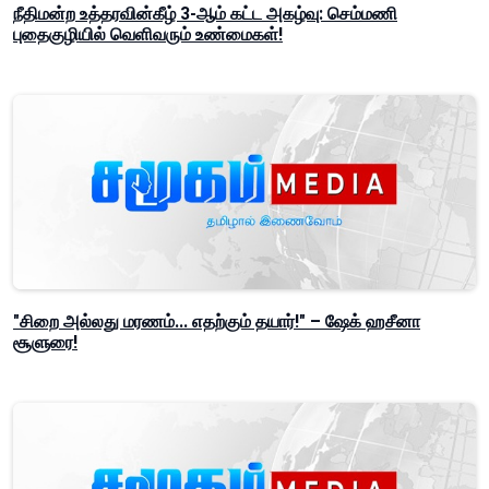
நீதிமன்ற உத்தரவின்கீழ் 3-ஆம் கட்ட அகழ்வு: செம்மணி
புதைகுழியில் வெளிவரும் உண்மைகள்!
"சிறை அல்லது மரணம்... எதற்கும் தயார்!" – ஷேக் ஹசீனா
சூளுரை!