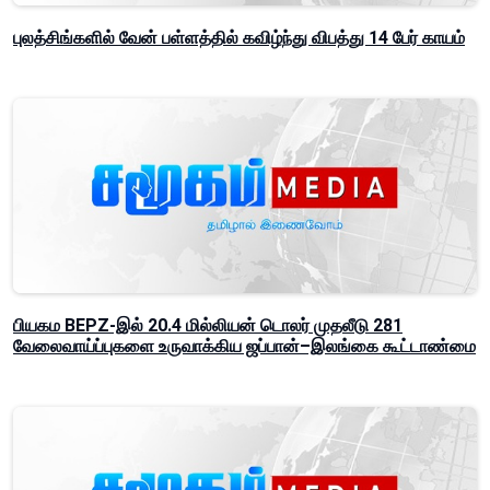
புலத்சிங்களில் வேன் பள்ளத்தில் கவிழ்ந்து விபத்து 14 பேர் காயம்
பியகம BEPZ-இல் 20.4 மில்லியன் டொலர் முதலீடு 281
வேலைவாய்ப்புகளை உருவாக்கிய ஜப்பான்–இலங்கை கூட்டாண்மை