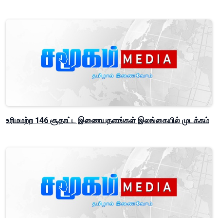
உரிமமற்ற 146 சூதாட்ட இணையதளங்கள் இலங்கையில் முடக்கம்