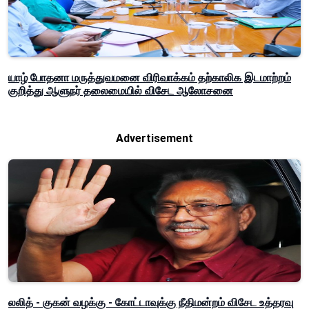
யாழ் போதனா மருத்துவமனை விரிவாக்கம் தற்காலிக இடமாற்றம்
குறித்து ஆளுநர் தலைமையில் விசேட ஆலோசனை
Advertisement
லலித் - குகன் வழக்கு - கோட்டாவுக்கு நீதிமன்றம் விசேட உத்தரவு