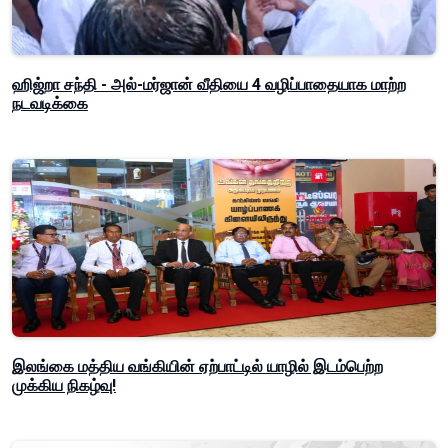
ஹிஜ்றா சந்தி - அல்-மர்ஜான் வீதியை 4 வழிப்பாதையாக மாற்ற
நடவடிக்கை
இலங்கை மத்திய வங்கியின் ஏற்பாட்டில் யாழில் இடம்பெற்ற
முக்கிய நிகழ்வு!