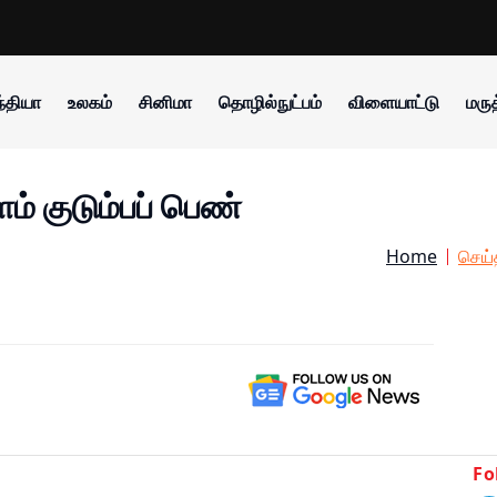
்தியா
உலகம்
சினிமா
தொழில்நுட்பம்
விளையாட்டு
மருத
் குடும்பப் பெண்
Home
செய்
Fo