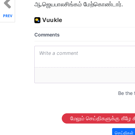
ஆ.ஜெயபாலசிங்கம் மேற்கொண்டார்.
PREV
மேலும் செய்திகளுக்கு கீழே க
செய்திகள்