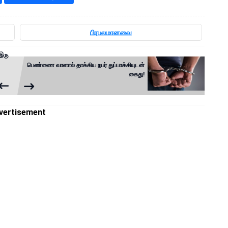
பிரபலமானவை
 இரு
பெண்ணை வாளால் தாக்கிய நபர் துப்பாக்கியுடன்
கைது!
vertisement