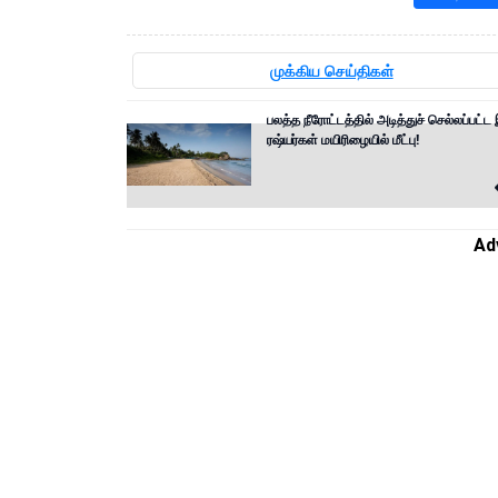
முக்கிய செய்திகள்
பலத்த நீரோட்டத்தில் அடித்துச் செல்லப்பட்ட
ரஷ்யர்கள் மயிரிழையில் மீட்பு!
Ad