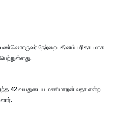
் பெண்ணொருவர் நேற்றையதினம் பரிதாபமாக
்பெற்றுள்ளது.
 சேர்ந்த 42 வயதுடைய மணிமாறன் லதா என்ற
ளார்.