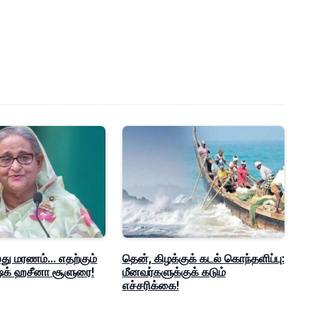
ு மரணம்... எதற்கும்
தென், கிழக்குக் கடல் கொந்தளிப்பு:
ஷேக் ஹசீனா சூளுரை!
மீனவர்களுக்குக் கடும்
எச்சரிக்கை!