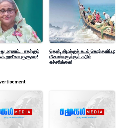
ு மரணம்... எதற்கும்
தென், கிழக்குக் கடல் கொந்தளிப்பு:
ஷேக் ஹசீனா சூளுரை!
மீனவர்களுக்குக் கடும்
எச்சரிக்கை!
vertisement