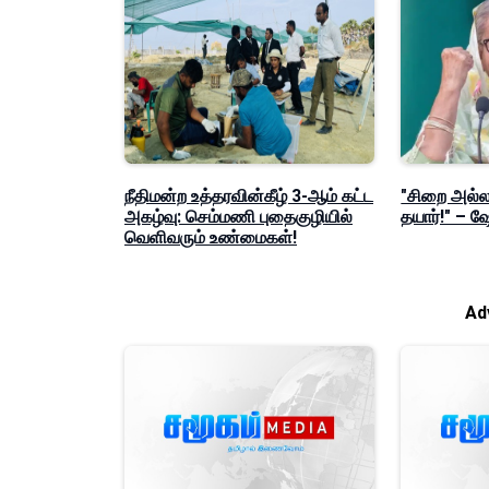
நீதிமன்ற உத்தரவின்கீழ் 3-ஆம் கட்ட
"சிறை அல்லத
அகழ்வு: செம்மணி புதைகுழியில்
தயார்!" – 
வெளிவரும் உண்மைகள்!
Ad