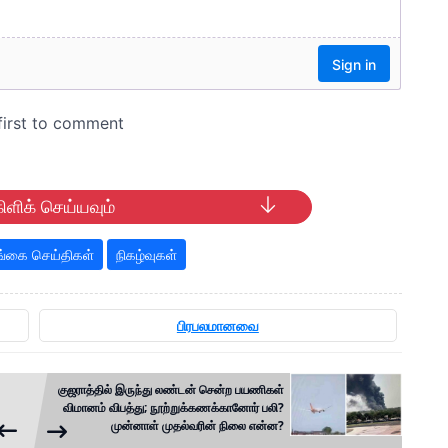
ிளிக் செய்யவும்
்கை செய்திகள்
நிகழ்வுகள்
பிரபலமானவை
குஜராத்தில் இருந்து லண்டன் சென்ற பயணிகள்
விமானம் விபத்து; நூற்றுக்கணக்கானோர் பலி?
முன்னாள் முதல்வரின் நிலை என்ன?