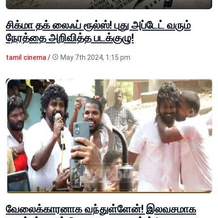
சிக்மா தக் லைஃப் ரூல்ஸ்! புது அப்டேட் வரும்
நேரத்தை அறிவித்த படக்குழு!
tamil cinema /
May 7th 2024, 1:15 pm
வேலைக்காரனாக வந்துள்ளேன்! இலவசமாக