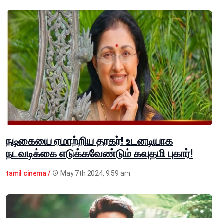
நடிகையை ஏமாற்றிய தரகர்! உடனடியாக
நடவடிக்கை எடுக்கவேண்டும் கவுதமி புகார்!
tamil cinema /
May 7th 2024, 9:59 am