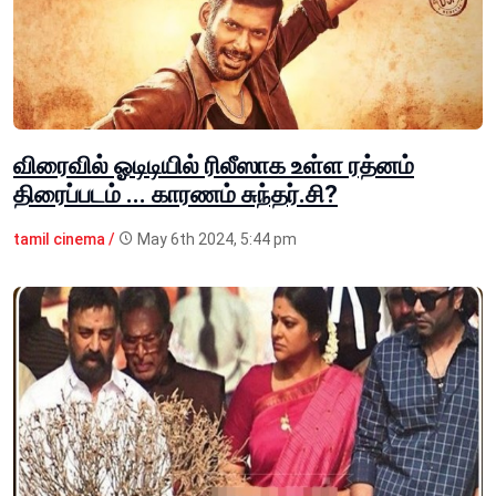
விரைவில் ஓடிடியில் ரிலீஸாக உள்ள ரத்னம்
திரைப்படம் ... காரணம் சுந்தர்.சி?
tamil cinema /
May 6th 2024, 5:44 pm