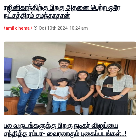
ரஜினிகாந்திற்கு பிறகு அதனை பெற்ற ஒரே
நட்சத்திரம் சமந்தாதான்
tamil cinema /
Oct 10th 2024, 10:24 am
பல வருடங்களுக்கு பிறகு நடிகர் விஜய்யை
சந்தித்த ரம்பா- வைரலாகும் புகைப்படங்கள்..!