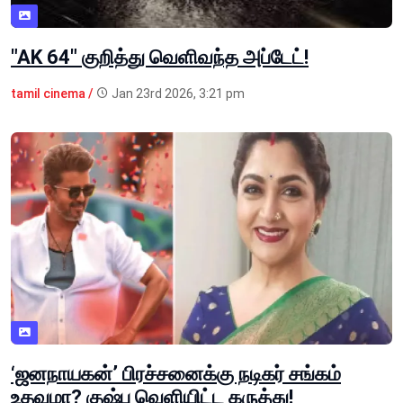
"AK 64" குறித்து வெளிவந்த அப்டேட்!
tamil cinema /
Jan 23rd 2026, 3:21 pm
‘ஜனநாயகன்’ பிரச்சனைக்கு நடிகர் சங்கம்
உதவுமா? குஷ்பு வெளியிட்ட கருத்து!