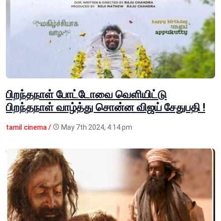
பிறந்தநாள் போட்டோவை வெளியிட்டு
பிறந்தநாள் வாழ்த்து சொன்ன விஜய் சேதுபதி !
tamil cinema /
May 7th 2024, 4:14 pm