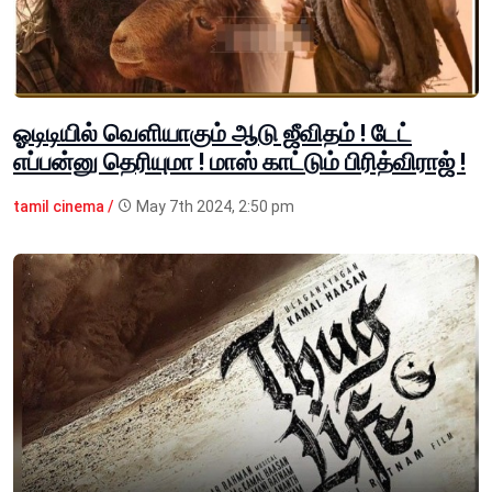
ஓடிடியில் வெளியாகும் ஆடு ஜீவிதம் ! டேட்
எப்பன்னு தெரியுமா ! மாஸ் காட்டும் பிரித்விராஜ் !
tamil cinema /
May 7th 2024, 2:50 pm